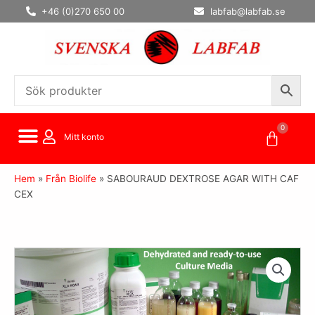
Hoppa
+46 (0)270 650 00
labfab@labfab.se
till
innehåll
0
Varuko
Mitt konto
Hem
»
Från Biolife
»
SABOURAUD DEXTROSE AGAR WITH CAF
CEX