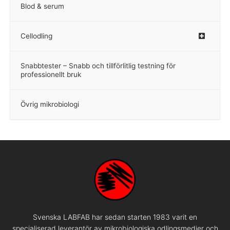
Blod & serum
Cellodling
–
Snabbtester – Snabb och tillförlitlig testning för
–
professionellt bruk
Övrig mikrobiologi
–
Svenska LABFAB har sedan starten 1983 varit en
specialiserad leverantör av mikrobiologiska odlingsmedier och