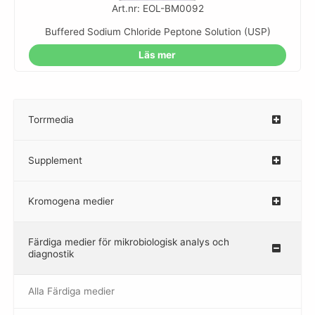
Art.nr: EOL-BM0092
Buffered Sodium Chloride Peptone Solution (USP)
Läs mer
Torrmedia
–
Supplement
–
Kromogena medier
–
Färdiga medier för mikrobiologisk analys och
diagnostik
Alla Färdiga medier