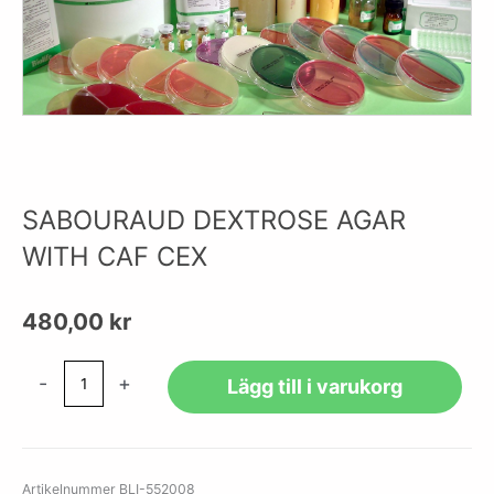
SABOURAUD DEXTROSE AGAR
WITH CAF CEX
480,00
kr
SABOURAUD
-
+
Lägg till i varukorg
DEXTROSE
AGAR
WITH
CAF
Artikelnummer
BLI-552008
CEX