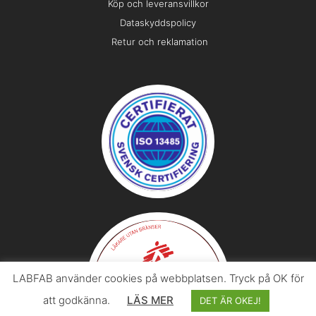
Köp och leveransvillkor
Dataskyddspolicy
Retur och reklamation
LABFAB använder cookies på webbplatsen. Tryck på OK för
att godkänna.
LÄS MER
DET ÄR OKEJ!