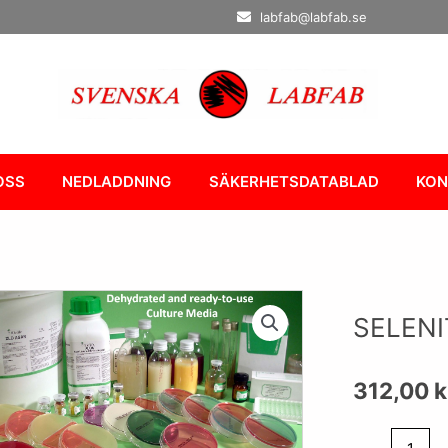
labfab@labfab.se
OSS
NEDLADDNING
SÄKERHETSDATABLAD
KON
SELENI
312,00
k
SELENITE