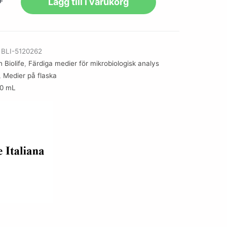
+
Lägg till i varukorg
r
BLI-5120262
 Biolife
,
Färdiga medier för mikrobiologisk analys
,
Medier på flaska
00 mL