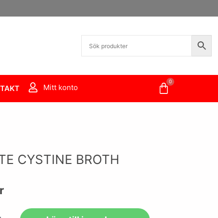
0
Varukorg
Mitt konto
TAKT
TE CYSTINE BROTH
r