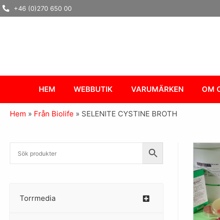
Hoppa
+46 (0)270 650 00
till
innehåll
HEM
WEBBUTIK
VARUMÄRKEN
OM 
Hem
»
Från Biolife
»
SELENITE CYSTINE BROTH
Torrmedia
–