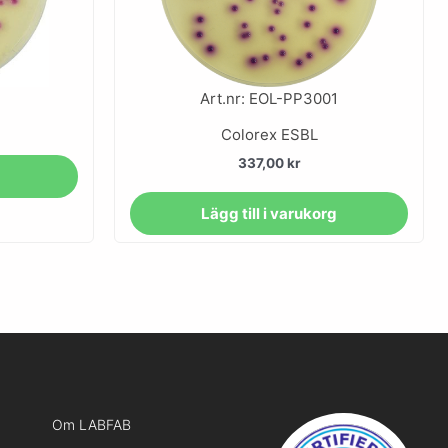
Art.nr: EOL-PP3001
Colorex ESBL
337,00
kr
Lägg till i varukorg
Om LABFAB