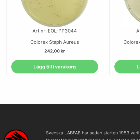
Art.nr: EOL-PP3044
A
Colorex Staph Aureus
Colore
242,00
kr
Lägg till i varukorg
L
Svenska LABFAB har sedan starten 1983 varit 