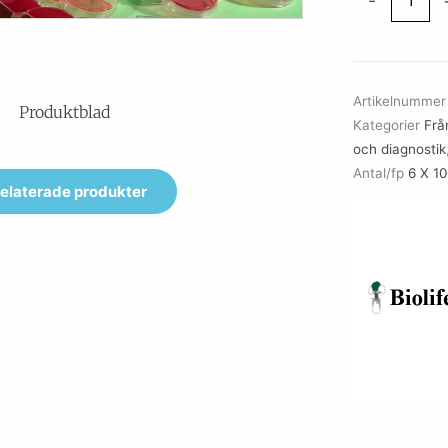
-
CYSTINE
BROTH
mängd
Artikelnumme
Produktblad
Kategorier
Från
och diagnostik
Antal/fp
6 X 1
elaterade produkter