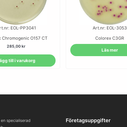
rt.nr: EOL-PP3041
Art.nr: EOL-3053
x Chromogenic O157 CT
Colorex C3GR
285,00
kr
Läs mer
ägg till i varukorg
Företagsuppgifter
en specialiserad