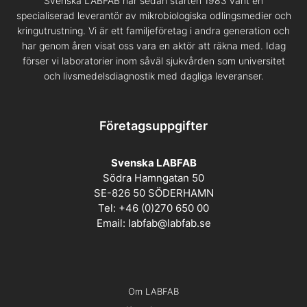
Svenska LABFAB har sedan starten 1983 varit en
specialiserad leverantör av mikrobiologiska odlingsmedier och
kringutrustning. Vi är ett familjeföretag i andra generation och
har genom åren visat oss vara en aktör att räkna med. Idag
förser vi laboratorier inom såväl sjukvården som universitet
och livsmedelsdiagnostik med dagliga leveranser.
Företagsuppgifter
Svenska LABFAB
Södra Hamngatan 50
SE-826 50 SÖDERHAMN
Tel: +46 (0)270 650 00
Email:
labfab@labfab.se
Om LABFAB