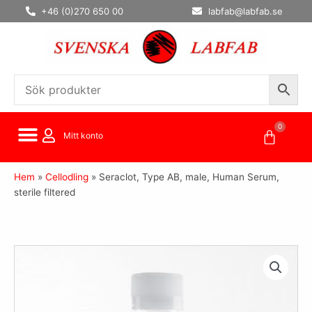
Hoppa
+46 (0)270 650 00
labfab@labfab.se
till
innehåll
0
Varuko
Mitt konto
Hem
»
Cellodling
»
Seraclot, Type AB, male, Human Serum,
sterile filtered