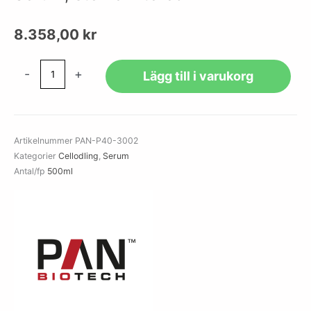
8.358,00
kr
Seraclot,
-
+
Lägg till i varukorg
Type
AB,
male,
Human
Artikelnummer
PAN-P40-3002
Serum,
Kategorier
Cellodling
,
Serum
sterile
Antal/fp
500ml
filtered
mängd