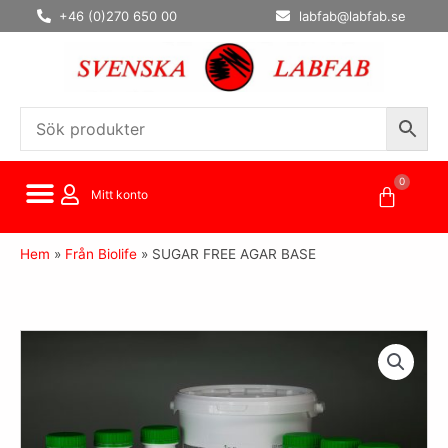
Hoppa
+46 (0)270 650 00
labfab@labfab.se
till
innehåll
0
Varuko
Mitt konto
Hem
»
Från Biolife
»
SUGAR FREE AGAR BASE