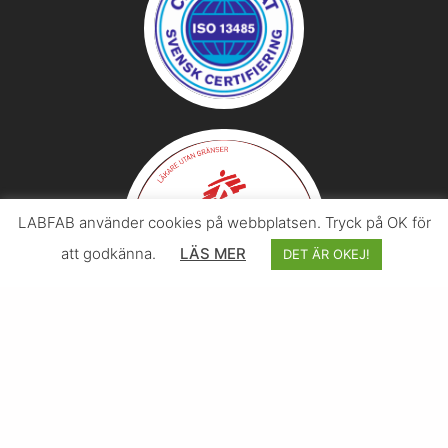
LABFAB använder cookies på webbplatsen. Tryck på OK för
att godkänna.
LÄS MER
DET ÄR OKEJ!
© 2026 Svenska LABFAB – I samarbete med
Effektify