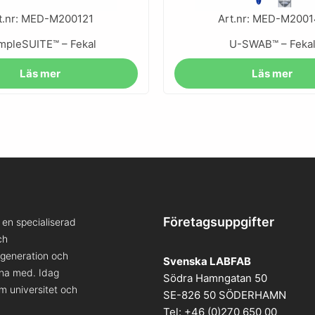
t.nr: MED-M200121
Art.nr: MED-M200
mpleSUITE™ – Fekal
U-SWAB™ – Feka
Läs mer
Läs mer
Företagsuppgifter
en specialiserad
ch
a generation och
Svenska LABFAB
kna med. Idag
Södra Hamngatan 50
om universitet och
SE-826 50 SÖDERHAMN
Tel: +46 (0)270 650 00