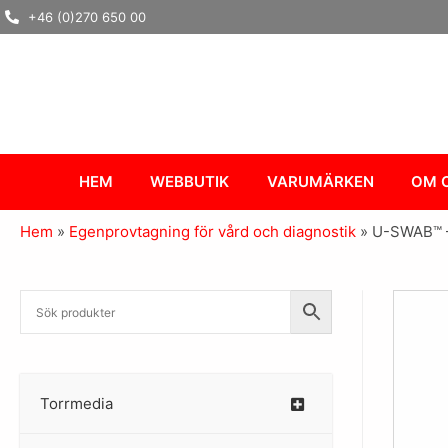
Hoppa
+46 (0)270 650 00
till
innehåll
HEM
WEBBUTIK
VARUMÄRKEN
OM 
Hem
»
Egenprovtagning för vård och diagnostik
»
U-SWAB™ 
Torrmedia
–