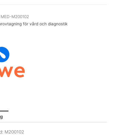
r
MED-M200102
rovtagning för vård och diagnostik
ng
d: M200102