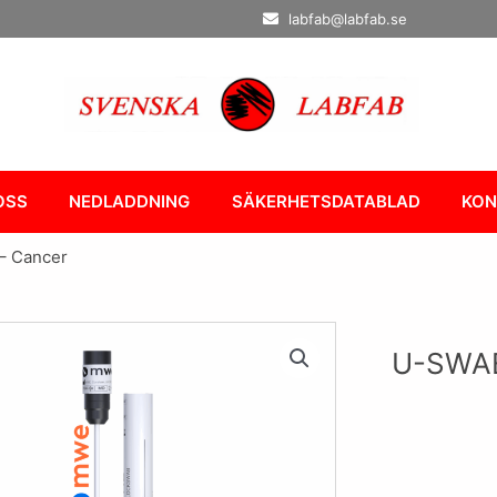
labfab@labfab.se
OSS
NEDLADDNING
SÄKERHETSDATABLAD
KON
– Cancer
U-SWAB