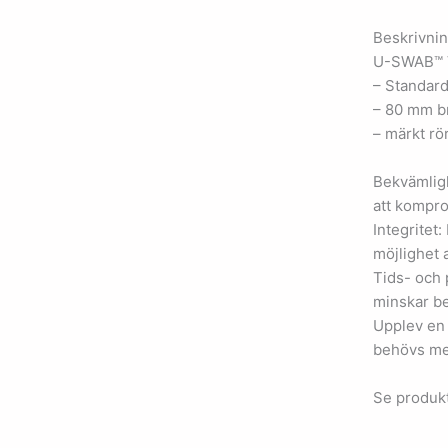
Beskrivnin
U-SWAB™ 
– Standard
– 80 mm b
– märkt rö
Bekvämligh
att kompro
Integritet:
möjlighet a
Tids- och 
minskar be
Upplev en 
behövs me
Se produkt