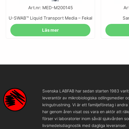
Art.nr: MED-M200145
Ar
U-SWAB™ Liquid Transport Media – Fekal
Sa
Läs mer
Svenska LABFAB har sedan starten 1983 varit 
leverantör av mikrobiologiska odlingsmedier o
kringutrustning. Vi är ett familjeföretag i andr
har genom åren visat oss vara en aktör att rä
förser vi laboratorier inom såväl sjukvården s
livsmedelsdiagnostik med dagliga leveranser.