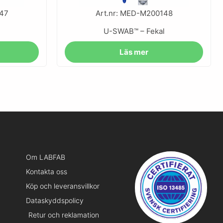
147
Art.nr: MED-M200148
l
U-SWAB™ – Fekal
Läs mer
Om LABFAB
Kontakta oss
Köp och leveransvillkor
Dataskyddspolicy
Retur och reklamation