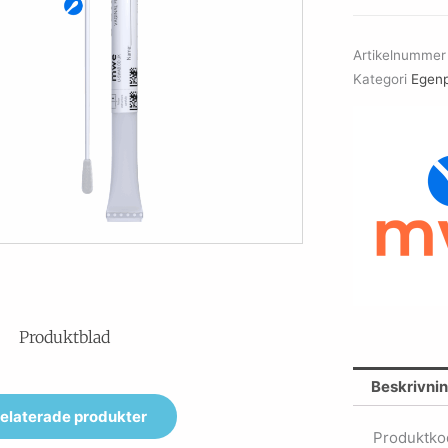
Artikelnumme
Kategori
Egenp
Produktblad
Beskrivni
elaterade produkter
Produktko