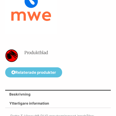
2
ml
flytande
Virocult
mängd
Produktblad
Relaterade produkter
Beskrivning
Ytterligare information
Detta ∑-Virocult® DUO provtagningsset innehåller: