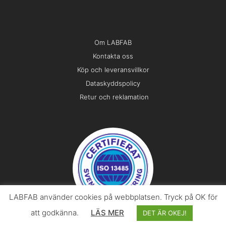
Om LABFAB
Kontakta oss
Köp och leveransvillkor
Dataskyddspolicy
Retur och reklamation
LABFAB använder cookies på webbplatsen. Tryck på OK för
att godkänna.
LÄS MER
DET ÄR OKEJ!