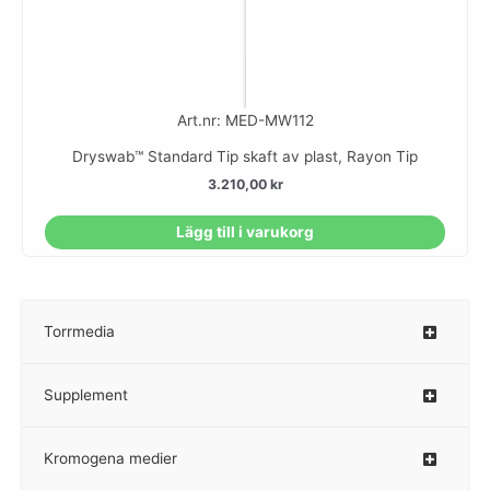
Art.nr: MED-MW112
Dryswab™ Standard Tip skaft av plast, Rayon Tip
3.210,00
kr
Lägg till i varukorg
Torrmedia
–
Supplement
–
Kromogena medier
–