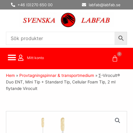
Hoppa
+46 (0)270 650 00
labfab@labfab.se
till
innehåll
0
Varuko
Mitt konto
Hem
»
Provtagningspinnar & transportmedium
»
∑-Virocult®
Duo ENT, Mini Tip + Standard Tip, Cellular Foam Tip, 2 ml
flytande Virocult