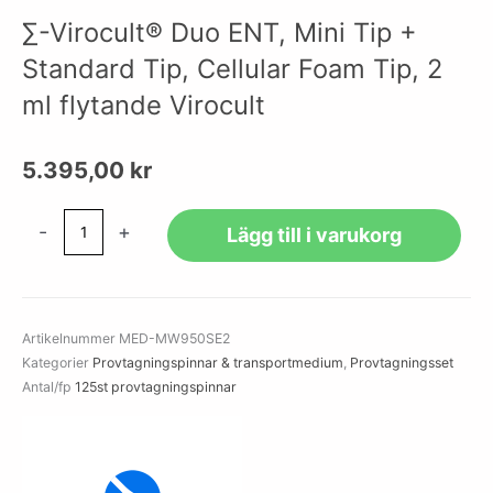
∑-Virocult® Duo ENT, Mini Tip +
Standard Tip, Cellular Foam Tip, 2
ml flytande Virocult
5.395,00
kr
∑-
-
+
Lägg till i varukorg
Virocult®
Duo
ENT,
Mini
Artikelnummer
MED-MW950SE2
Tip
Kategorier
Provtagningspinnar & transportmedium
,
Provtagningsset
+
Antal/fp
125st provtagningspinnar
Standard
Tip,
Cellular
Foam
Tip,