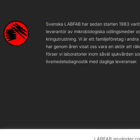
Svenska LABFAB har sedan starten 1983 varit 
leverantör av mikrobiologiska odlingsmedier o
kringutrustning. Vi är ett familjeföretag i andr
har genom åren visat oss vara en aktör att rä
förser vi laboratorier inom såväl sjukvården s
livsmedelsdiagnostik med dagliga leveranser.
LABFAB använder coo