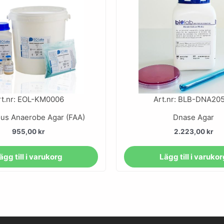
rt.nr: EOL-KM0006
Art.nr: BLB-DNA20
ous Anaerobe Agar (FAA)
Dnase Agar
955,00
kr
2.223,00
kr
ägg till i varukorg
Lägg till i varuko