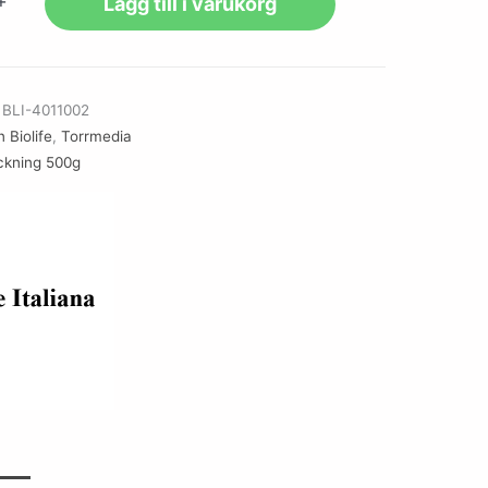
+
Lägg till i varukorg
r
BLI-4011002
 Biolife
,
Torrmedia
ckning 500g