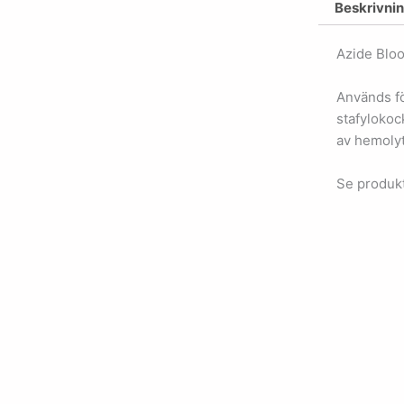
Beskrivni
Azide Bloo
Används fö
stafylokoc
av hemolyt
Se produkt