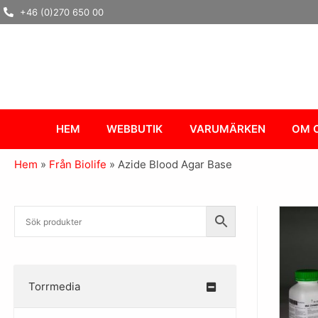
Hoppa
+46 (0)270 650 00
till
innehåll
HEM
WEBBUTIK
VARUMÄRKEN
OM 
Hem
»
Från Biolife
»
Azide Blood Agar Base
Torrmedia
–