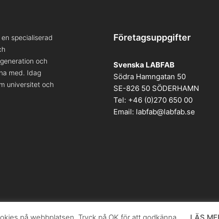
Företagsuppgifter
en specialiserad
ch
a generation och
Svenska LABFAB
kna med. Idag
Södra Hamngatan 50
om universitet och
SE-826 50 SÖDERHAMN
Tel: +46 (0)270 650 00
Email:
labfab@labfab.se
kies på webbplatsen. Tryck på OK för att godkänna.
LÄS ME