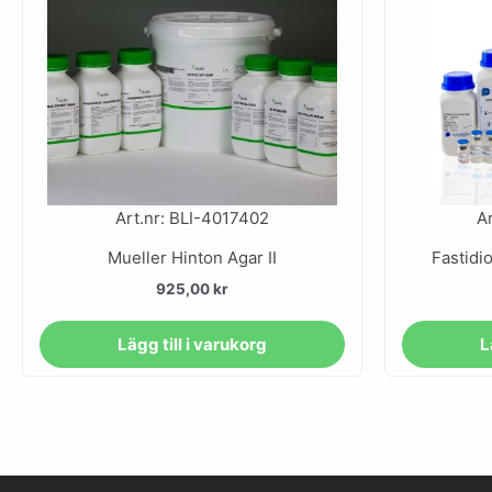
Art.nr: BLI-4017402
A
Mueller Hinton Agar II
Fastidi
925,00
kr
Lägg till i varukorg
L