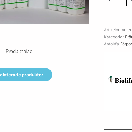
-
Blood
Agar
Base
mängd
Artikelnumme
Kategorier
Från
Antal/fp
Förpa
Produktblad
elaterade produkter