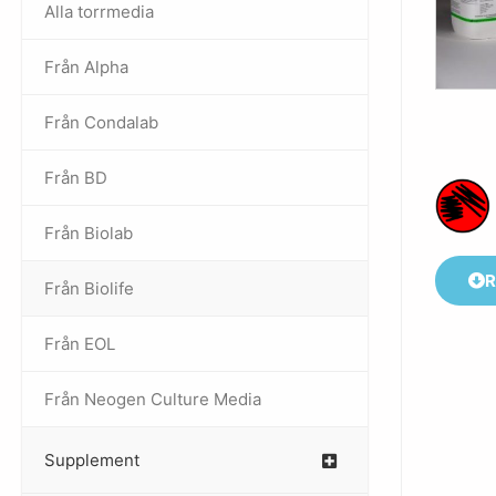
Alla torrmedia
Från Alpha
–
Från Condalab
Från BD
Från Biolab
–
R
Från Biolife
–
Från EOL
–
Från Neogen Culture Media
–
Supplement
–