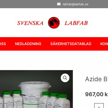
labfab@labfab.se
OSS
NEDLADDNING
SÄKERHETSDATABLAD
KON
Azide B
967,00
k
Azide