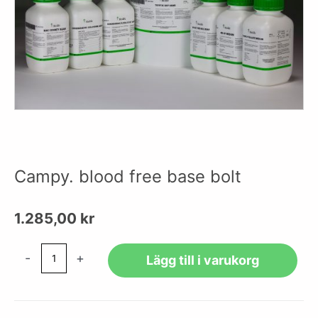
Campy. blood free base bolt
1.285,00
kr
Campy.
-
+
Lägg till i varukorg
blood
free
base
bolt