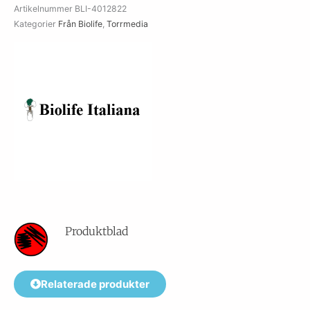
Artikelnummer
BLI-4012822
mängd
Kategorier
Från Biolife
,
Torrmedia
Produktblad
Relaterade produkter