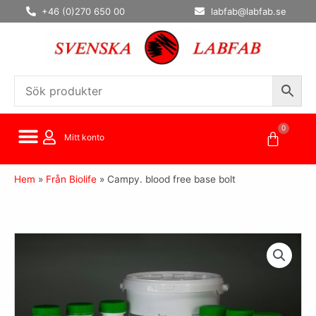
Hoppa
+46 (0)270 650 00
labfab@labfab.se
till
innehåll
0
Varuko
Mitt konto
Hem
»
Från Biolife
»
Campy. blood free base bolt