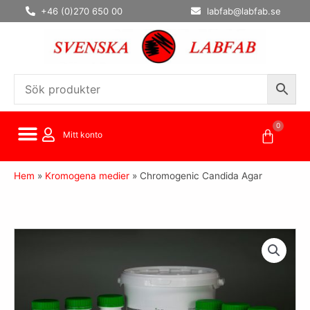
Hoppa
+46 (0)270 650 00
labfab@labfab.se
till
innehåll
0
Varuko
Mitt konto
Hem
»
Kromogena medier
»
Chromogenic Candida Agar