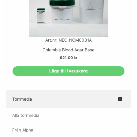
Art.nr: NEO-NCM0031A
Columbia Blood Agar Base
921,00
kr
Lägg till i varukorg
Torrmedia
–
Alla torrmedia
Från Alpha
–