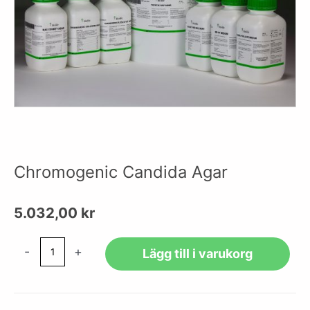
Chromogenic Candida Agar
5.032,00
kr
Chromogenic
-
+
Lägg till i varukorg
Candida
Agar
mängd