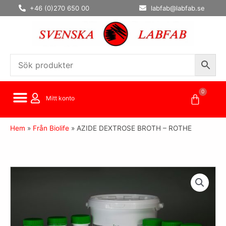
Hoppa
+46 (0)270 650 00
labfab@labfab.se
till
innehåll
0
Varuko
Mitt konto
Hem
»
Från Biolife
»
AZIDE DEXTROSE BROTH – ROTHE