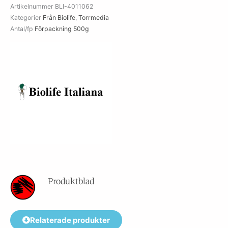
Artikelnummer
BLI-4011062
mängd
Kategorier
Från Biolife
,
Torrmedia
Antal/fp
Förpackning 500g
Produktblad
Relaterade produkter