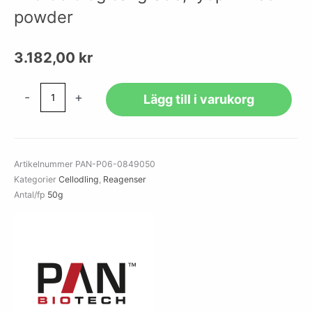
powder
3.182,00
kr
Bovine
-
+
Lägg till i varukorg
Serum
Albumin
(BSA)
microbiological
Artikelnummer
PAN-P06-0849050
grade,
Kategorier
Cellodling
,
Reagenser
lyophilized
Antal/fp
50g
powder
mängd