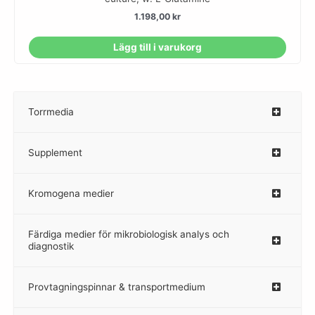
1.198,00
kr
Lägg till i varukorg
Torrmedia
–
Supplement
–
Kromogena medier
–
Färdiga medier för mikrobiologisk analys och
diagnostik
Provtagningspinnar & transportmedium
–