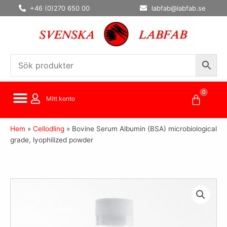
Hoppa
+46 (0)270 650 00
labfab@labfab.se
till
innehåll
0
Varuko
Mitt konto
Hem
»
Cellodling
»
Bovine Serum Albumin (BSA) microbiological
grade, lyophilized powder