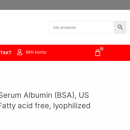
0
Varukorg
Mitt konto
TAKT
Serum Albumin (BSA), US
Fatty acid free, lyophilized