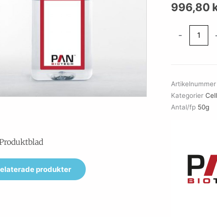
996,80
Bovine
-
Serum
Albumin
(BSA),
US
Artikelnumme
Origin,
Kategorier
Cel
Fatty
Antal/fp
50g
acid
free,
lyophilized
Produktblad
powder
mängd
elaterade produkter