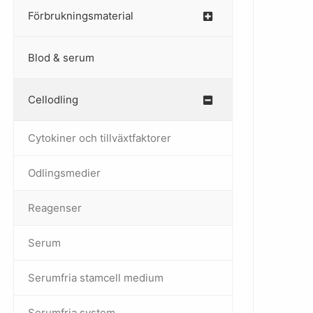
Förbrukningsmaterial
Blod & serum
Cellodling
–
Cytokiner och tillväxtfaktorer
Odlingsmedier
Reagenser
Serum
Serumfria stamcell medium
Serumfria system