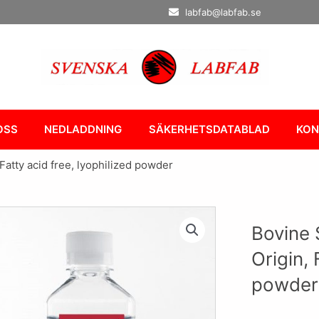
labfab@labfab.se
OSS
NEDLADDNING
SÄKERHETSDATABLAD
KON
atty acid free, lyophilized powder
Bovine 
Origin, 
powder