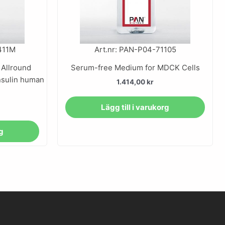
411M
Art.nr: PAN-P04-71105
 Allround
Serum-free Medium for MDCK Cells
nsulin human
1.414,00
kr
Lägg till i varukorg
rg