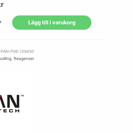
kr
+
Lägg till i varukorg
r
PAN-P06-139450
lodling
,
Reagenser