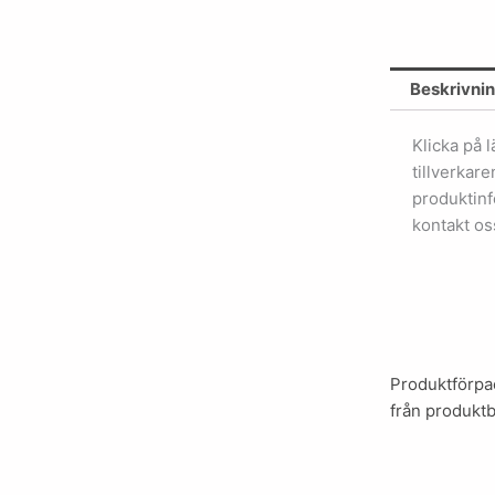
Beskrivni
Klicka på 
tillverkar
produktinf
kontakt os
Produktförpac
från produktb