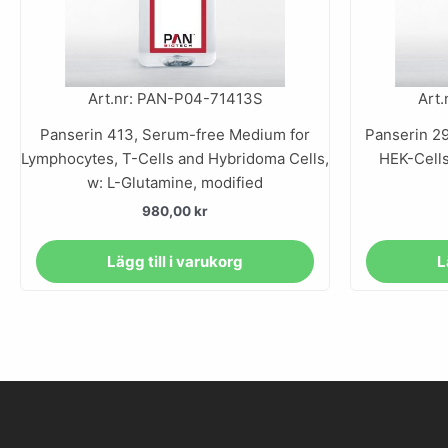
Art.nr: PAN-P04-71413S
Art
Panserin 413, Serum-free Medium for
Panserin 2
Lymphocytes, T-Cells and Hybridoma Cells,
HEK-Cells
w: L-Glutamine, modified
980,00
kr
Lägg till i varukorg
L