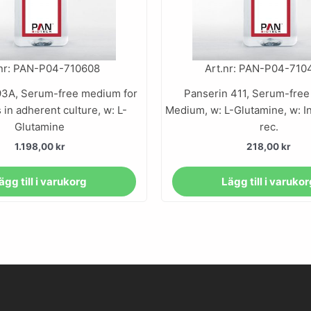
.nr: PAN-P04-710608
Art.nr: PAN-P04-710
93A, Serum-free medium for
Panserin 411, Serum-free
 in adherent culture, w: L-
Medium, w: L-Glutamine, w: I
Glutamine
rec.
1.198,00
kr
218,00
kr
ägg till i varukorg
Lägg till i varuko