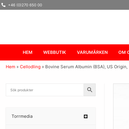
Hoppa
+46 (0)270 650 00
till
innehåll
HEM
WEBBUTIK
VARUMÄRKEN
OM 
Hem
»
Cellodling
»
Bovine Serum Albumin (BSA), US Origin, F
Torrmedia
–