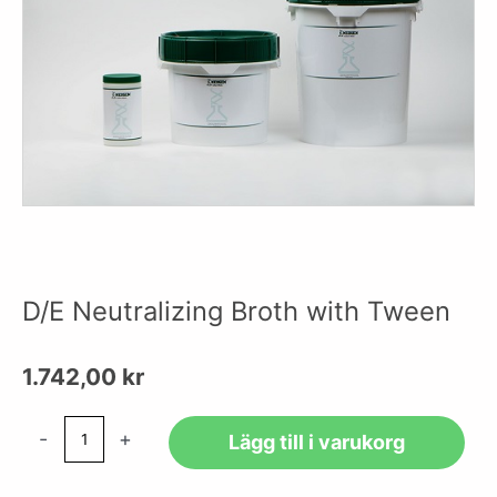
D/E Neutralizing Broth with Tween
1.742,00
kr
D/E
-
+
Lägg till i varukorg
Neutralizing
Broth