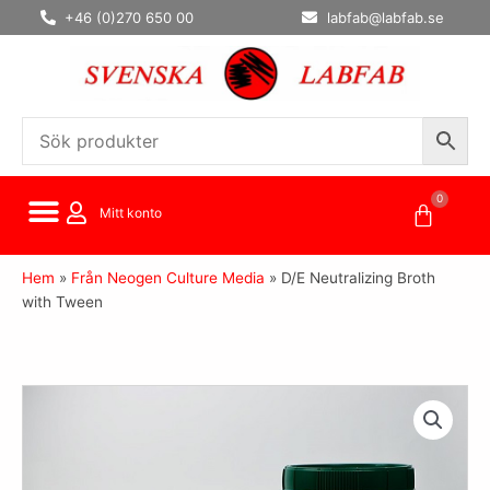
Hoppa
+46 (0)270 650 00
labfab@labfab.se
till
innehåll
0
Varuko
Mitt konto
Hem
»
Från Neogen Culture Media
»
D/E Neutralizing Broth
with Tween