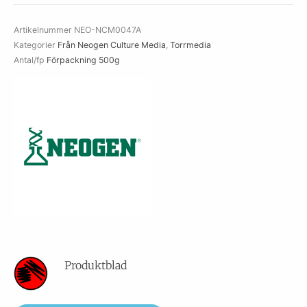
with
Tween
Artikelnummer
NEO-NCM0047A
mängd
Kategorier
Från Neogen Culture Media
,
Torrmedia
Antal/fp
Förpackning 500g
Produktblad