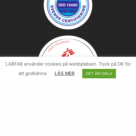
LABFAB använder cookies på webbplatsen. Tryck på OK för
att godkänna.
LÄS MER
DET ÄR OKEJ!
© 2026 Svenska LABFAB – I samarbete med
Effektify