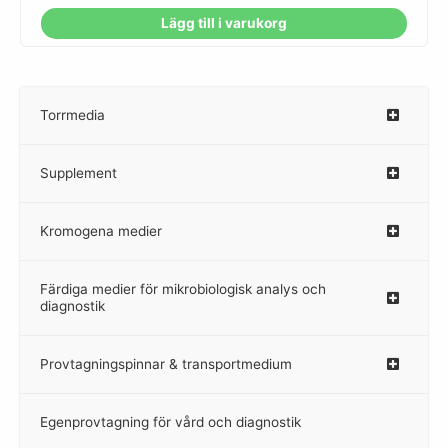
Lägg till i varukorg
Torrmedia
–
Supplement
–
Kromogena medier
–
Färdiga medier för mikrobiologisk analys och
diagnostik
Provtagningspinnar & transportmedium
–
Egenprovtagning för vård och diagnostik
–