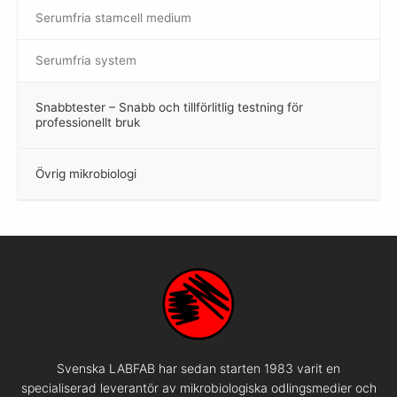
Serumfria stamcell medium
Serumfria system
Snabbtester – Snabb och tillförlitlig testning för
–
professionellt bruk
Övrig mikrobiologi
–
Svenska LABFAB har sedan starten 1983 varit en
specialiserad leverantör av mikrobiologiska odlingsmedier och