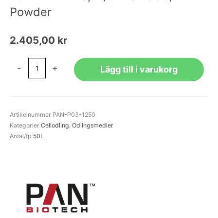
Powder
2.405,00
kr
DMEM/F12
-
+
Lägg till i varukorg
(1:1),
w:
L-
Glutamine,
Artikelnummer
PAN-P03-1250
w:
Kategorier
Cellodling
,
Odlingsmedier
25
Antal/fp
50L
mM
HEPES,
w/o:
NaHCO3,
Powder
mängd