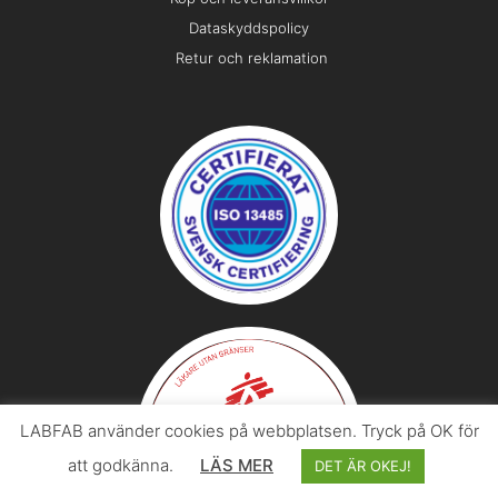
Dataskyddspolicy
Retur och reklamation
LABFAB använder cookies på webbplatsen. Tryck på OK för
att godkänna.
LÄS MER
DET ÄR OKEJ!