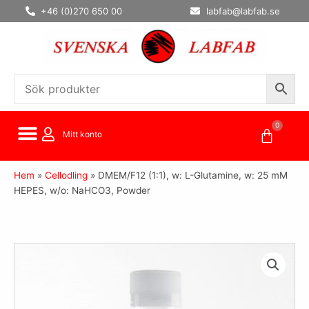
Hoppa
+46 (0)270 650 00
labfab@labfab.se
till
innehåll
0
Varuko
Mitt konto
Hem
»
Cellodling
»
DMEM/F12 (1:1), w: L-Glutamine, w: 25 mM
HEPES, w/o: NaHCO3, Powder