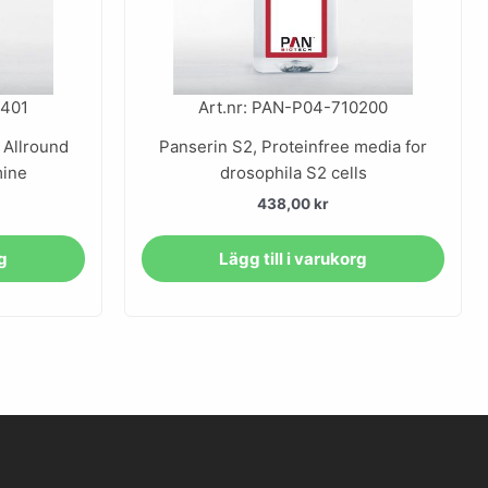
0401
Art.nr: PAN-P04-710200
 Allround
Panserin S2, Proteinfree media for
mine
drosophila S2 cells
438,00
kr
rg
Lägg till i varukorg