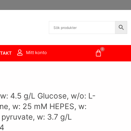
0
Varukorg
Mitt konto
TAKT
: 4.5 g/L Glucose, w/o: L-
ne, w: 25 mM HEPES, w:
pyruvate, w: 3.7 g/L
4