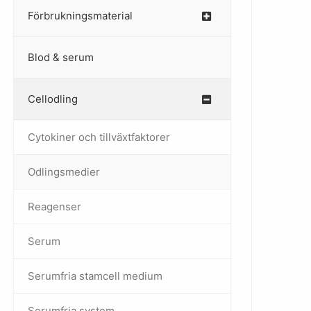
Förbrukningsmaterial
Blod & serum
Cellodling
–
Cytokiner och tillväxtfaktorer
Odlingsmedier
Reagenser
Serum
Serumfria stamcell medium
Serumfria system