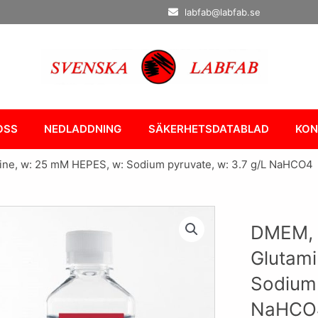
labfab@labfab.se
OSS
NEDLADDNING
SÄKERHETSDATABLAD
KON
mine, w: 25 mM HEPES, w: Sodium pyruvate, w: 3.7 g/L NaHCO4
DMEM, w
Glutami
Sodium 
NaHCO