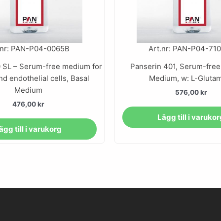
.nr: PAN-P04-0065B
Art.nr: PAN-P04-71
 SL – Serum-free medium for
Panserin 401, Serum-free
 endothelial cells, Basal
Medium, w: L-Gluta
Medium
576,00
kr
476,00
kr
Lägg till i varuko
ägg till i varukorg