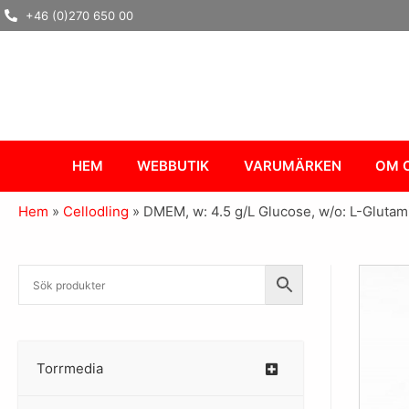
Hoppa
+46 (0)270 650 00
till
innehåll
HEM
WEBBUTIK
VARUMÄRKEN
OM 
Hem
»
Cellodling
»
DMEM, w: 4.5 g/L Glucose, w/o: L-Gluta
Torrmedia
–