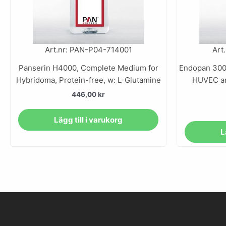
Art.nr: PAN-P04-714001
Art
Panserin H4000, Complete Medium for
Endopan 300
Hybridoma, Protein-free, w: L-Glutamine
HUVEC and
446,00
kr
Lägg till i varukorg
L