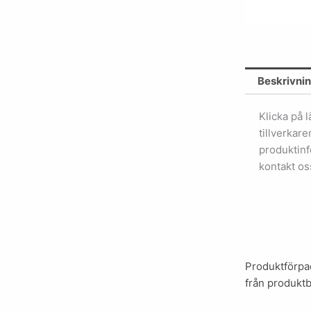
w:
3.7
g/L
NaHCO4
mängd
Beskrivni
Klicka på 
tillverkar
produktinf
kontakt os
Produktförpac
från produktb