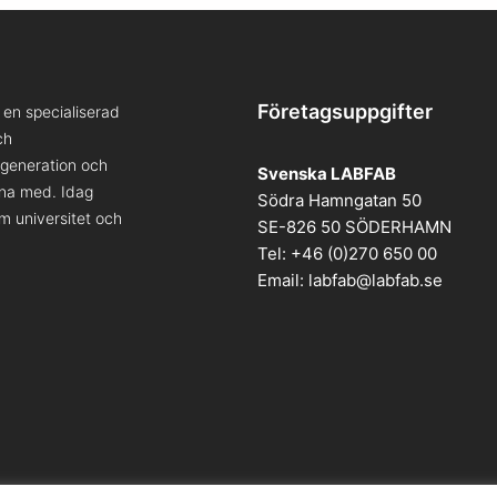
Företagsuppgifter
en specialiserad
ch
a generation och
Svenska LABFAB
kna med. Idag
Södra Hamngatan 50
om universitet och
SE-826 50 SÖDERHAMN
Tel: +46 (0)270 650 00
Email:
labfab@labfab.se