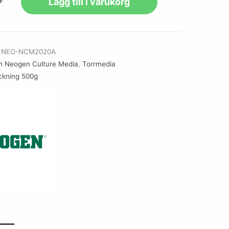
+
Lägg till i varukorg
r
NEO-NCM2020A
n Neogen Culture Media
,
Torrmedia
ckning 500g