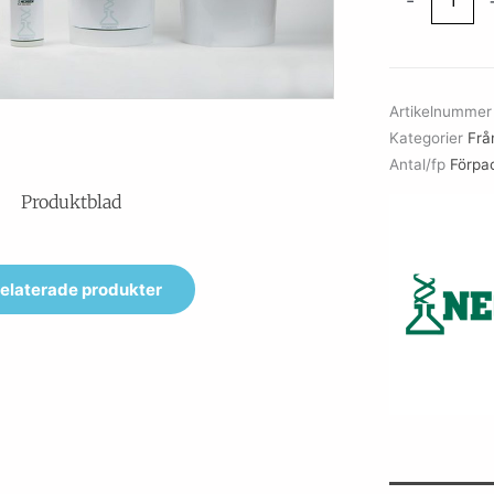
-
Anaerobe
Agar
(CE)
mängd
Artikelnumme
Kategorier
Frå
Antal/fp
Förpa
Produktblad
elaterade produkter