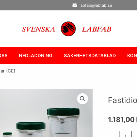
labfab@labfab.se
OSS
NEDLADDNING
SÄKERHETSDATABLAD
KON
ar (CE)
Fastidi
1.181,00
Fastidious