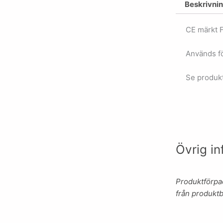
Beskrivni
CE märkt 
Används fö
Se produkt
Övrig in
Produktförpac
från produktb