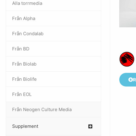
Alla torrmedia
Från Alpha
–
Från Condalab
Från BD
Från Biolab
–
Från Biolife
–
R
Från EOL
–
Från Neogen Culture Media
–
Supplement
–