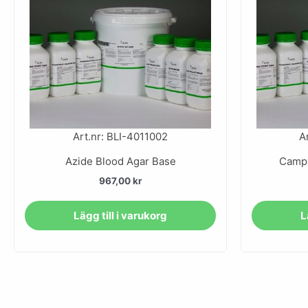
Art.nr: BLI-4011002
A
Azide Blood Agar Base
Campy
967,00
kr
Lägg till i varukorg
L