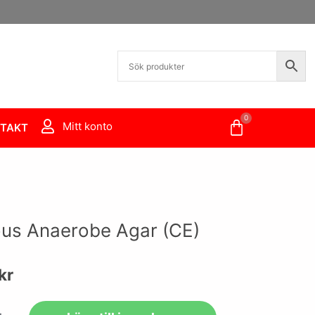
0
Varukorg
Mitt konto
TAKT
ous Anaerobe Agar (CE)
kr