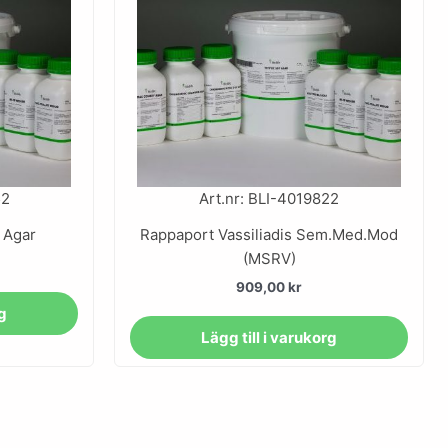
52
Art.nr: BLI-4019822
 Agar
Rappaport Vassiliadis Sem.Med.Mod
(MSRV)
909,00
kr
rg
Lägg till i varukorg