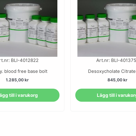
rt.nr: BLI-4012822
Art.nr: BLI-40137
. blood free base bolt
Desoxycholate Citrate
1.285,00
kr
845,00
kr
ägg till i varukorg
Lägg till i varuko