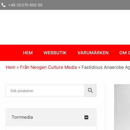
Hoppa
+46 (0)270 650 00
till
innehåll
HEM
WEBBUTIK
VARUMÄRKEN
OM 
Hem
»
Från Neogen Culture Media
»
Fastidious Anaerobe Ag
Torrmedia
–