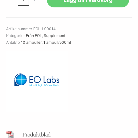
Growth
Supplement
with
NAD
Artikelnummer
EOL-LS0014
and
Kategorier
Från EOL
,
Supplement
Haemin
Antal/fp
10 ampuller. 1 ampull/500ml
(500ml)
mängd
Produktblad