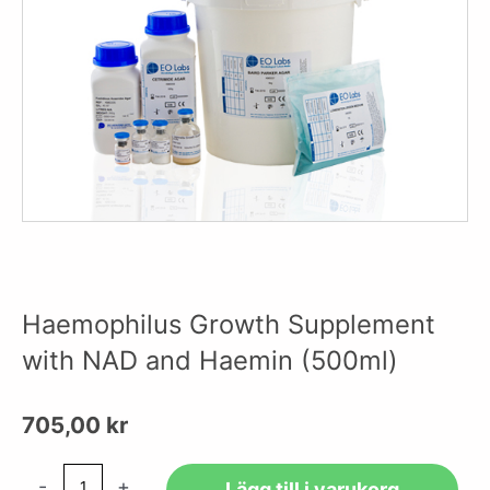
Haemophilus Growth Supplement
with NAD and Haemin (500ml)
705,00
kr
Haemophilus
-
+
Lägg till i varukorg