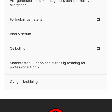
Allergentester för säker diagnostik och kontroll av
–
allergener
Förbrukningsmaterial
Blod & serum
Cellodling
–
Snabbtester – Snabb och tillförlitlig testning för
–
professionellt bruk
Övrig mikrobiologi
–