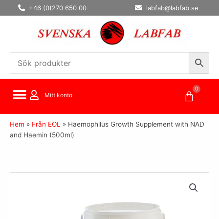
Hoppa
+46 (0)270 650 00
labfab@labfab.se
till
innehåll
0
Varuko
Mitt konto
Hem
»
Från EOL
»
Haemophilus Growth Supplement with NAD
and Haemin (500ml)