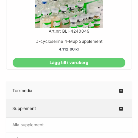
Art.nr: BLI-4240049
D-cycloserine 4-Mup Supplement
4.112,00
kr
Lägg till i varukorg
Torrmedia
–
Supplement
–
Alla supplement