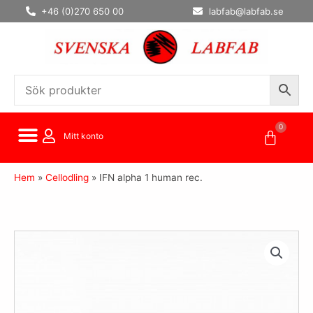
Hoppa
+46 (0)270 650 00
labfab@labfab.se
till
innehåll
0
Varuko
Mitt konto
Hem
»
Cellodling
»
IFN alpha 1 human rec.