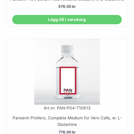
576,00
kr
Lägg till i varukorg
Art.nr: PAN-P04-710613
Panserin ProVero, Complete Medium for Vero Cells, w: L-
Glutamine
776,00
kr