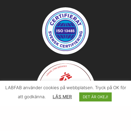
LABFAB använder cookies på webbplatsen. Tryck på OK för
att godkänna.
LÄS MER
DET ÄR OKEJ!