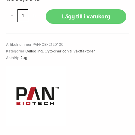
IFN
-
+
Lägg till i varukorg
alpha
1
human
rec.
Artikelnummer
PAN-CB-2120100
mängd
Kategorier
Cellodling
,
Cytokiner och tillväxtfaktorer
Antal/fp
2µg