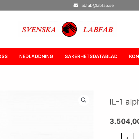
labfab@labfab.se
OSS
NEDLADDNING
SÄKERHETSDATABLAD
KON
IL-1 al
3.504,0
IL-