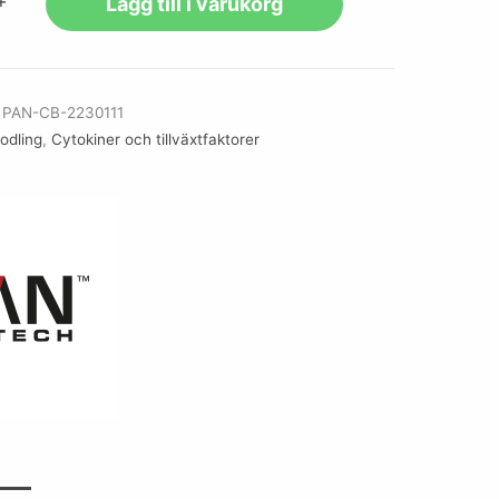
+
Lägg till i varukorg
r
PAN-CB-2230111
lodling
,
Cytokiner och tillväxtfaktorer