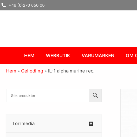
Hoppa
+46 (0)270 650 00
till
innehåll
HEM
WEBBUTIK
VARUMÄRKEN
OM 
Hem
»
Cellodling
»
IL-1 alpha murine rec.
Torrmedia
–