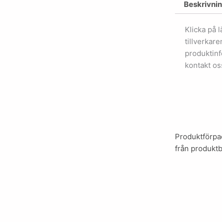
Beskrivni
Klicka på 
tillverkar
produktinf
kontakt os
Produktförpac
från produktb