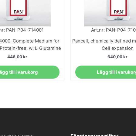
.nr: PAN-P04-714001
Art.nr: PAN-P04-71
4000, Complete Medium for
Pancell, chemically defined 
Protein-free, w: L-Glutamine
Cell expansion
446,00
kr
640,00
kr
ägg till i varukorg
Lägg till i varuko