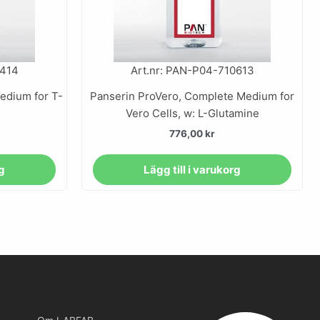
0414
Art.nr: PAN-P04-710613
medium for T-
Panserin ProVero, Complete Medium for
Vero Cells, w: L-Glutamine
776,00
kr
rg
Lägg till i varukorg