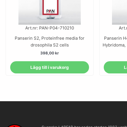
Art.nr: PAN-P04-710210
Art
Panserin S2, Proteinfree media for
Panserin H
drosophila S2 cells
Hybridoma, 
398,00
kr
Lägg till i varukorg
L