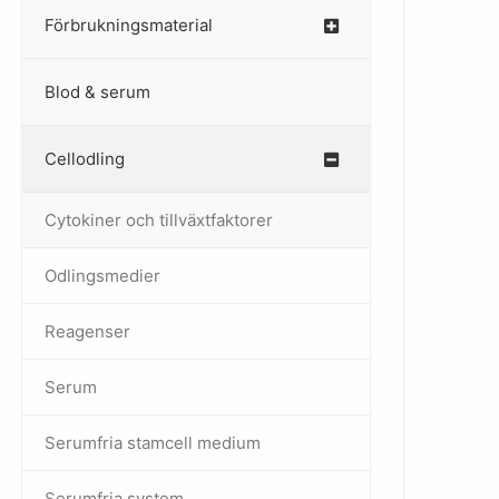
Förbrukningsmaterial
Blod & serum
Cellodling
–
Cytokiner och tillväxtfaktorer
Odlingsmedier
Reagenser
Serum
Serumfria stamcell medium
Serumfria system