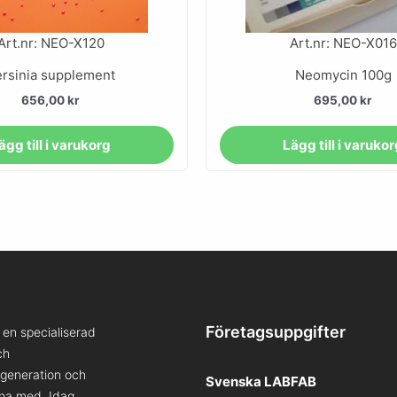
Art.nr: NEO-X120
Art.nr: NEO-X016
rsinia supplement
Neomycin 100g
656,00
kr
695,00
kr
ägg till i varukorg
Lägg till i varuko
Företagsuppgifter
en specialiserad
ch
a generation och
Svenska LABFAB
kna med. Idag