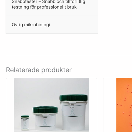
Snabbtester – Snabb och tillförlitlig
–
testning för professionellt bruk
Övrig mikrobiologi
–
Relaterade produkter