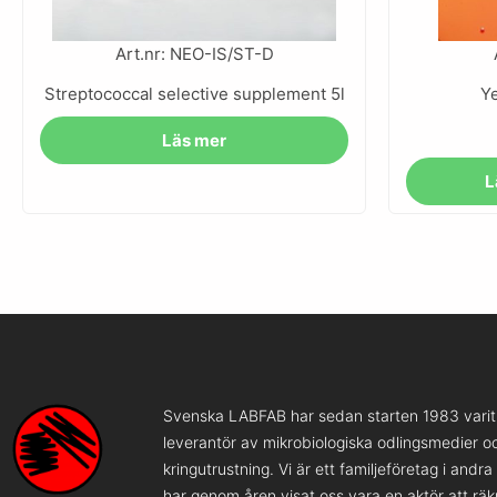
Art.nr: NEO-IS/ST-D
Streptococcal selective supplement 5l
Ye
Läs mer
L
Svenska LABFAB har sedan starten 1983 varit 
leverantör av mikrobiologiska odlingsmedier o
kringutrustning. Vi är ett familjeföretag i andr
har genom åren visat oss vara en aktör att rä