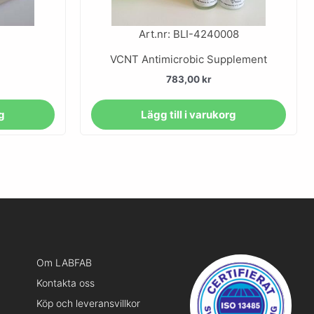
Art.nr: BLI-4240008
VCNT Antimicrobic Supplement
783,00
kr
rg
Lägg till i varukorg
Om LABFAB
Kontakta oss
Köp och leveransvillkor