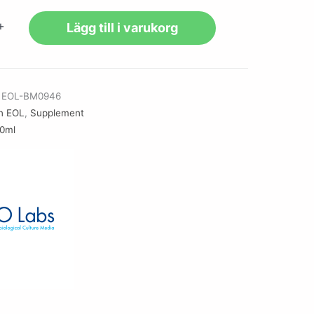
+
Lägg till i varukorg
r
EOL-BM0946
n EOL
,
Supplement
10ml