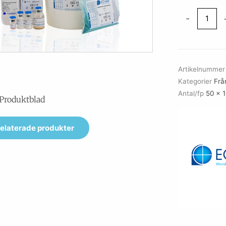
Iodine
-
and
Potassium
Iodide
Complex
Artikelnumme
mängd
Kategorier
Frå
Antal/fp
50 x 
Produktblad
elaterade produkter