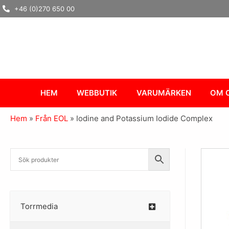
Hoppa
+46 (0)270 650 00
till
innehåll
HEM
WEBBUTIK
VARUMÄRKEN
OM 
Hem
»
Från EOL
»
Iodine and Potassium Iodide Complex
Torrmedia
–