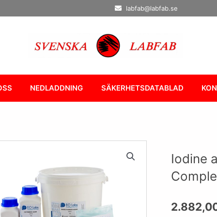
labfab@labfab.se
OSS
NEDLADDNING
SÄKERHETSDATABLAD
KON
Iodine 
Comple
2.882,0