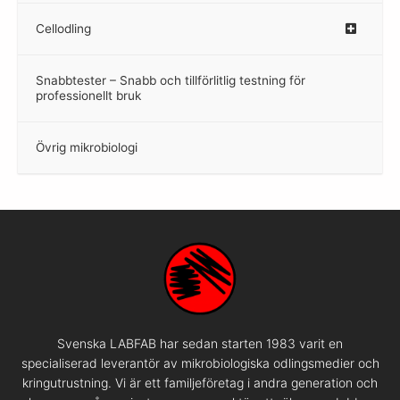
Cellodling
–
Snabbtester – Snabb och tillförlitlig testning för
–
professionellt bruk
Övrig mikrobiologi
–
Svenska LABFAB har sedan starten 1983 varit en
specialiserad leverantör av mikrobiologiska odlingsmedier och
kringutrustning. Vi är ett familjeföretag i andra generation och