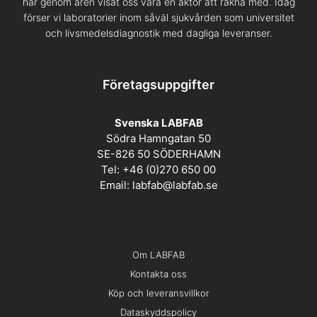
har genom åren visat oss vara en aktör att räkna med. Idag
förser vi laboratorier inom såväl sjukvården som universitet
och livsmedelsdiagnostik med dagliga leveranser.
Företagsuppgifter
Svenska LABFAB
Södra Hamngatan 50
SE-826 50 SÖDERHAMN
Tel: +46 (0)270 650 00
Email:
labfab@labfab.se
Om LABFAB
Kontakta oss
Köp och leveransvillkor
Dataskyddspolicy