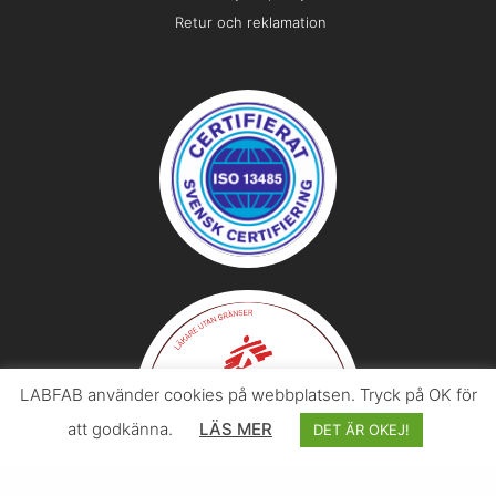
Retur och reklamation
LABFAB använder cookies på webbplatsen. Tryck på OK för
att godkänna.
LÄS MER
DET ÄR OKEJ!