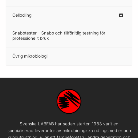
Cellodling
–
Snabbtester – Snabb och tillförlitlig testning för
–
professionellt bruk
Övrig mikrobiologi
–
Svenska LABFAB har sedan starten 1983 varit en
specialiserad leverantör av mikrobiologiska odlingsmedier och
kringutrustning. Vi är ett familjeföretag i andra generation och