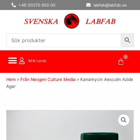
Hoppa
+46 (0)270 650 00
labfab@labfab.se
till
innehåll
0
Varuko
Mitt konto
Hem
»
Från Neogen Culture Media
»
Kanamycin Aesculin Azide
Agar