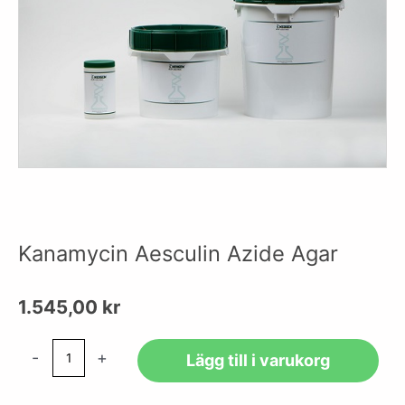
Kanamycin Aesculin Azide Agar
1.545,00
kr
Kanamycin
-
+
Lägg till i varukorg
Aesculin
Azide