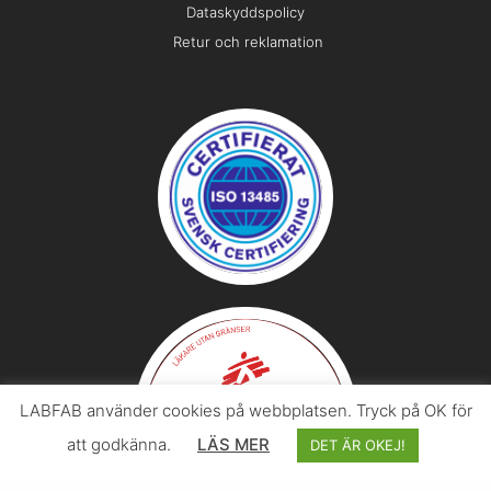
Dataskyddspolicy
Retur och reklamation
LABFAB använder cookies på webbplatsen. Tryck på OK för
att godkänna.
LÄS MER
DET ÄR OKEJ!