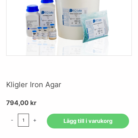
Kligler Iron Agar
794,00
kr
Kligler
-
+
Lägg till i varukorg
Iron
Agar
mängd