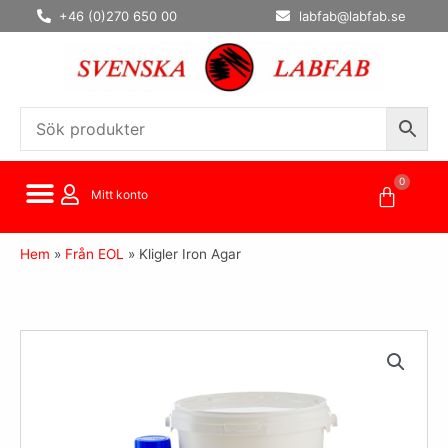
Hoppa
+46 (0)270 650 00
labfab@labfab.se
till
innehåll
0
Varuko
Mitt konto
Hem
»
Från EOL
»
Kligler Iron Agar