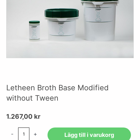
Letheen Broth Base Modified
without Tween
1.267,00
kr
Letheen
-
+
Lägg till i varukorg
Broth