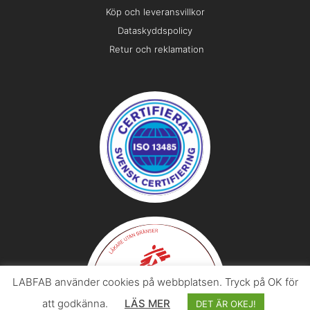
Köp och leveransvillkor
Dataskyddspolicy
Retur och reklamation
LABFAB använder cookies på webbplatsen. Tryck på OK för
att godkänna.
LÄS MER
DET ÄR OKEJ!