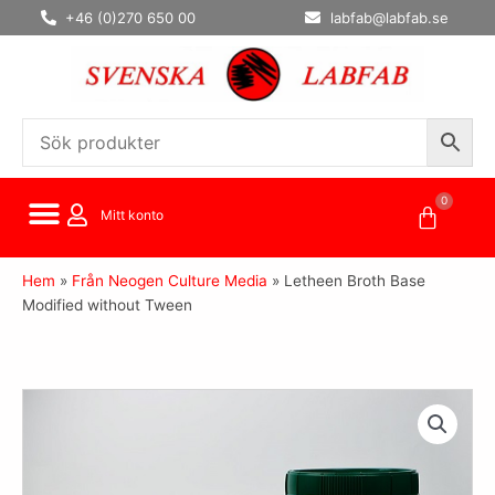
Hoppa
+46 (0)270 650 00
labfab@labfab.se
till
innehåll
0
Varuko
Mitt konto
Hem
»
Från Neogen Culture Media
»
Letheen Broth Base
Modified without Tween