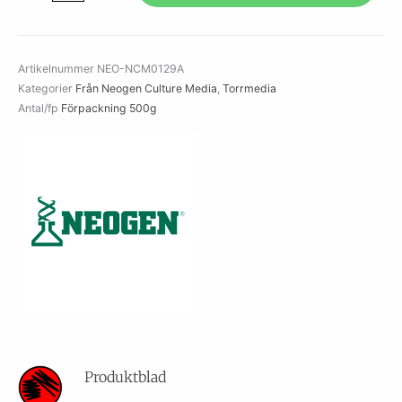
Base
Modified
without
Artikelnummer
NEO-NCM0129A
Tween
Kategorier
Från Neogen Culture Media
,
Torrmedia
mängd
Antal/fp
Förpackning 500g
Produktblad