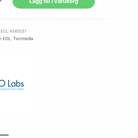
+
Lägg till i varukorg
r
EOL-KM0031
n EOL
,
Torrmedia