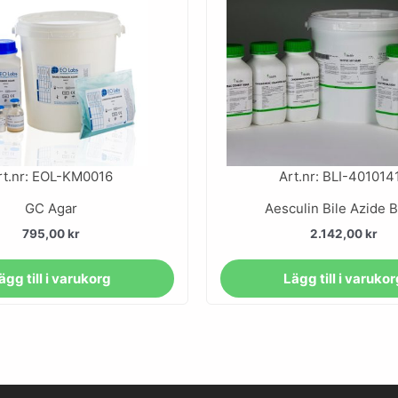
rt.nr: EOL-KM0016
Art.nr: BLI-401014
GC Agar
Aesculin Bile Azide B
795,00
kr
2.142,00
kr
ägg till i varukorg
Lägg till i varuko