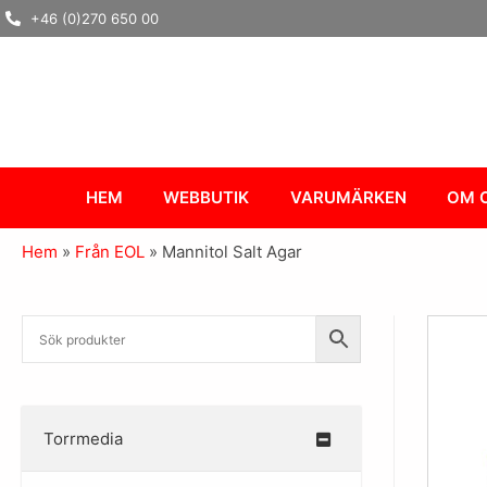
Hoppa
+46 (0)270 650 00
till
innehåll
HEM
WEBBUTIK
VARUMÄRKEN
OM 
Hem
»
Från EOL
»
Mannitol Salt Agar
Torrmedia
–