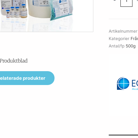
-
Salt
Agar
mängd
Artikelnumme
Kategorier
Frå
Antal/fp
500g
Produktblad
elaterade produkter