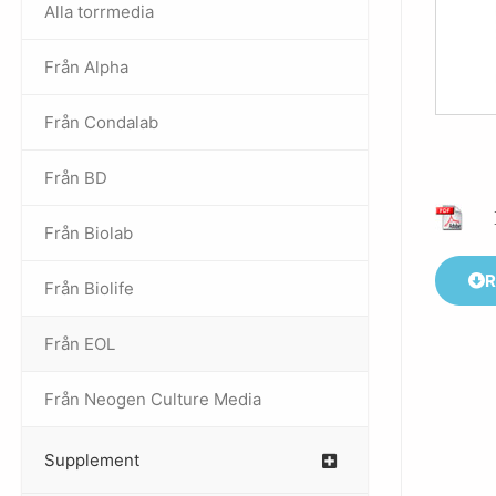
Alla torrmedia
Från Alpha
–
Från Condalab
Från BD
Från Biolab
–
R
Från Biolife
–
Från EOL
–
Från Neogen Culture Media
–
Supplement
–