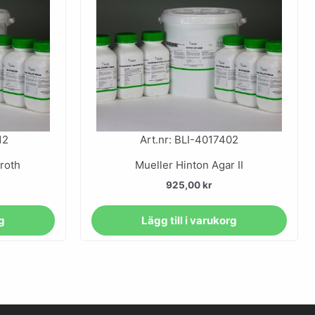
12
Art.nr: BLI-4017402
roth
Mueller Hinton Agar II
925,00
kr
rg
Lägg till i varukorg