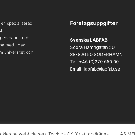
Företagsuppgifter
en specialiserad
ch
a generation och
Svenska LABFAB
kna med. Idag
Södra Hamngatan 50
om universitet och
SE-826 50 SÖDERHAMN
Tel: +46 (0)270 650 00
Email:
labfab@labfab.se
kies på webbplatsen. Tryck på OK för att godkänna.
LÄS ME