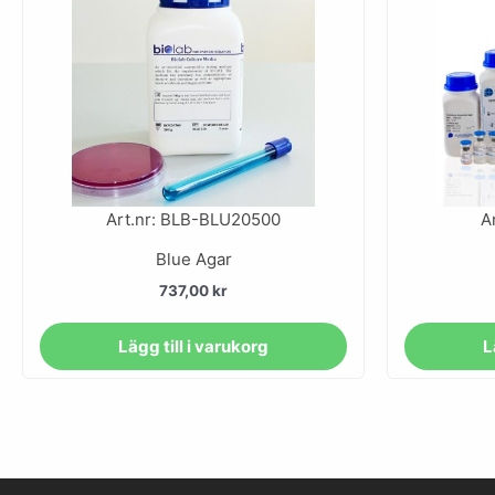
Art.nr: BLB-BLU20500
A
Blue Agar
737,00
kr
Lägg till i varukorg
L