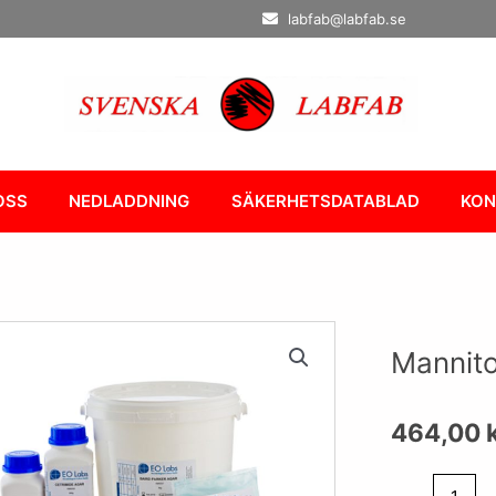
labfab@labfab.se
OSS
NEDLADDNING
SÄKERHETSDATABLAD
KON
Mannito
464,00
Mannitol