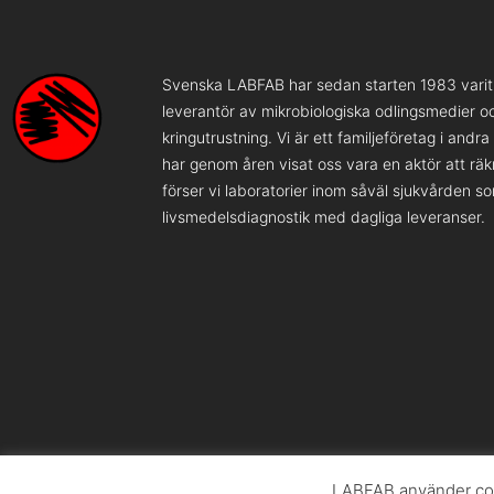
Svenska LABFAB har sedan starten 1983 varit 
leverantör av mikrobiologiska odlingsmedier o
kringutrustning. Vi är ett familjeföretag i andr
har genom åren visat oss vara en aktör att rä
förser vi laboratorier inom såväl sjukvården s
livsmedelsdiagnostik med dagliga leveranser.
LABFAB använder coo