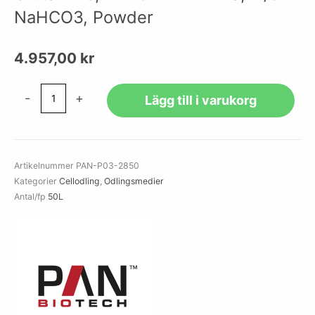
NaHCO3, Powder
4.957,00
kr
MEM
-
+
Lägg till i varukorg
Eagle
w:
EBSS,
w:
Artikelnummer
PAN-P03-2850
L-
Kategorier
Cellodling
,
Odlingsmedier
Glutamine,
Antal/fp
50L
w:
25
mM
HEPES,
w/o:
NaHCO3,
Powder
mängd