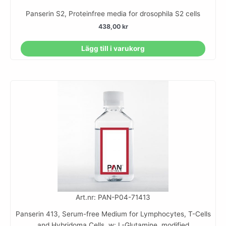
Panserin S2, Proteinfree media for drosophila S2 cells
438,00
kr
Lägg till i varukorg
Art.nr: PAN-P04-71413
Panserin 413, Serum-free Medium for Lymphocytes, T-Cells
and Hybridoma Cells, w: L-Glutamine, modified