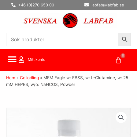
Hoppa
+46 (0)270 650 00
labfab@labfab.se
till
innehåll
0
Varuko
Mitt konto
Hem
»
Cellodling
»
MEM Eagle w: EBSS, w: L-Glutamine, w: 25
mM HEPES, w/o: NaHCO3, Powder