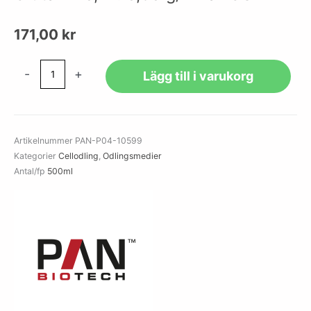
171,00
kr
MEM
-
+
Lägg till i varukorg
Eagle
w:
HBSS,
w:
Artikelnummer
PAN-P04-10599
L-
Kategorier
Cellodling
,
Odlingsmedier
Glutamine,
Antal/fp
500ml
w:
0,60
g/L
NaHCO4
mängd