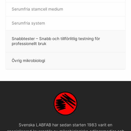
Serumfria stamcell medium
Serumfria system
Snabbtester – Snabb och tillförlitlig testning för
–
professionellt bruk
Övrig mikrobiologi
–
Svenska LABFAB har sedan starten 1983 varit en