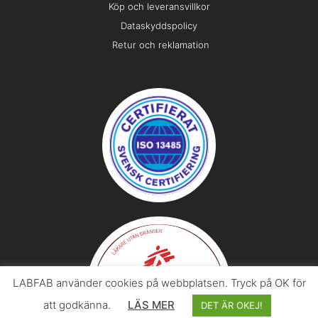
Köp och leveransvillkor
Dataskyddspolicy
Retur och reklamation
LABFAB använder cookies på webbplatsen. Tryck på OK för
att godkänna.
LÄS MER
DET ÄR OKEJ!