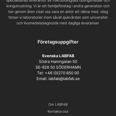
specialiserad leverantör av mikrobiologiska odlingsmedier och
kringutrustning. Vi är ett familjeföretag i andra generation och
har genom åren visat oss vara en aktör att räkna med. Idag
förser vi laboratorier inom såväl sjukvården som universitet
och livsmedelsdiagnostik med dagliga leveranser.
Företagsuppgifter
Svenska LABFAB
Södra Hamngatan 50
SE-826 50 SÖDERHAMN
Tel: +46 (0)270 650 00
Email:
labfab@labfab.se
Om LABFAB
Kontakta oss