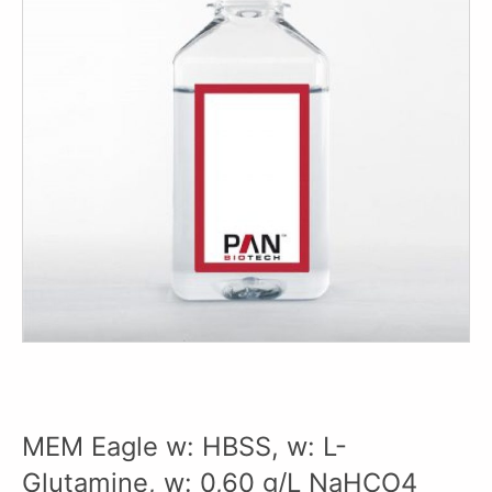
MEM Eagle w: HBSS, w: L-
Glutamine, w: 0,60 g/L NaHCO4