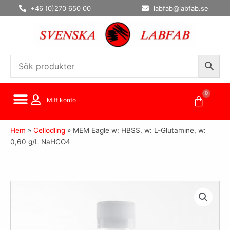
Hoppa
+46 (0)270 650 00
labfab@labfab.se
till
innehåll
0
Varuko
Mitt konto
Hem
»
Cellodling
»
MEM Eagle w: HBSS, w: L-Glutamine, w:
0,60 g/L NaHCO4