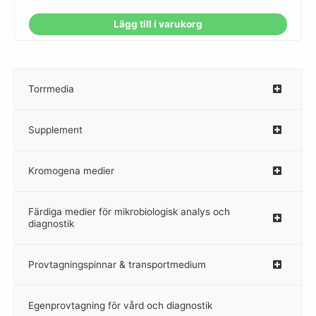
Lägg till i varukorg
Torrmedia
–
Supplement
–
Kromogena medier
–
Färdiga medier för mikrobiologisk analys och
diagnostik
Provtagningspinnar & transportmedium
–
Egenprovtagning för vård och diagnostik
–