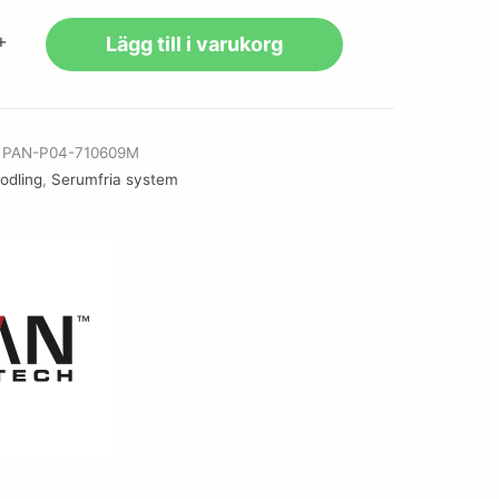
+
Lägg till i varukorg
r
PAN-P04-710609M
lodling
,
Serumfria system