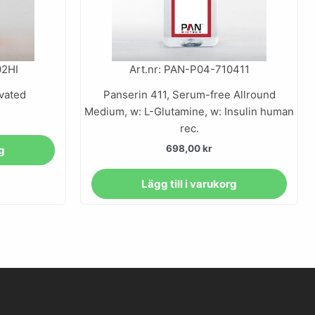
02HI
Art.nr: PAN-P04-710411
ivated
Panserin 411, Serum-free Allround
Medium, w: L-Glutamine, w: Insulin human
rec.
698,00
kr
rg
Lägg till i varukorg