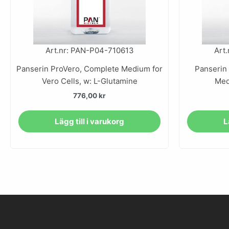
Art.nr: PAN-P04-710613
Art
Panserin ProVero, Complete Medium for
Panserin
Vero Cells, w: L-Glutamine
Med
776,00
kr
Lägg till i varukorg
L