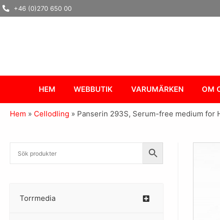
Hoppa
+46 (0)270 650 00
till
innehåll
HEM
WEBBUTIK
VARUMÄRKEN
OM 
Hem
»
Cellodling
»
Panserin 293S, Serum-free medium for H
Torrmedia
–