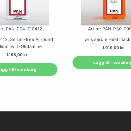
.nr: PAN-P04-710412
Art.nr: PAN-P30-09
 412, Serum-free Allround
Gris serum Heat Inact
ium, w: L-Glutamine
1.919,00
kr
1.198,00
kr
Lägg till i varuko
ägg till i varukorg