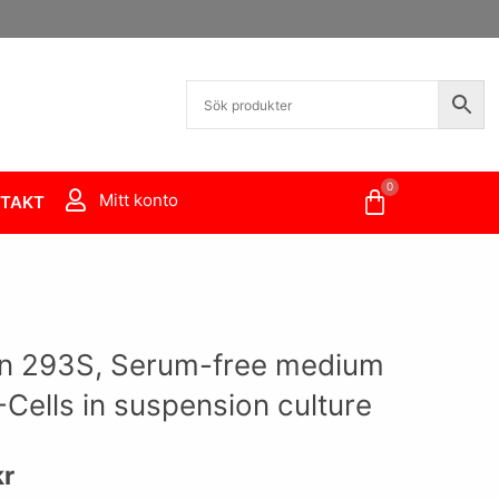
0
Varukorg
Mitt konto
TAKT
in 293S, Serum-free medium
-Cells in suspension culture
kr