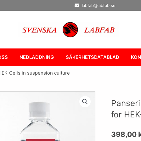
labfab@labfab.se
OSS
NEDLADDNING
SÄKERHETSDATABLAD
KON
EK-Cells in suspension culture
Panser
for HEK
398,00