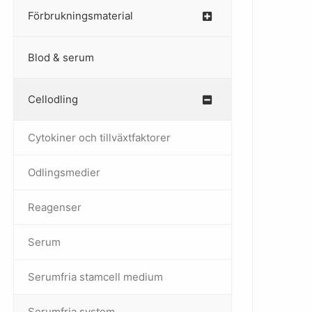
Förbrukningsmaterial
Blod & serum
Cellodling
–
Cytokiner och tillväxtfaktorer
Odlingsmedier
Reagenser
Serum
Serumfria stamcell medium
Serumfria system