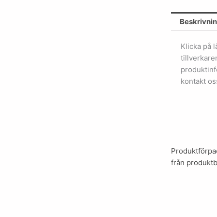
Beskrivni
Klicka på 
tillverkar
produktinf
kontakt os
Produktförpac
från produktb