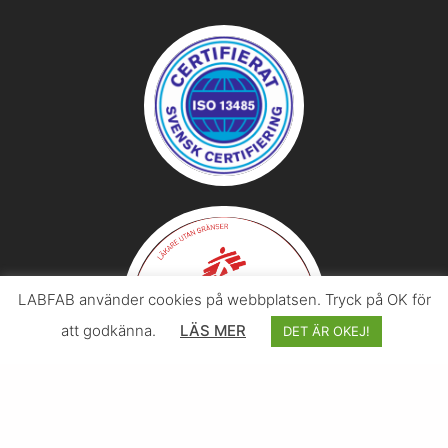
LABFAB använder cookies på webbplatsen. Tryck på OK för
att godkänna.
LÄS MER
DET ÄR OKEJ!