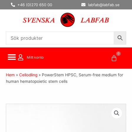
Hoppa
+46 (0)270 650 00
labfab@labfab.se
till
innehåll
0
Varuko
Mitt konto
Hem
»
Cellodling
»
PowerStem HPSC, Serum-free medium for
human hematopoietic stem cells