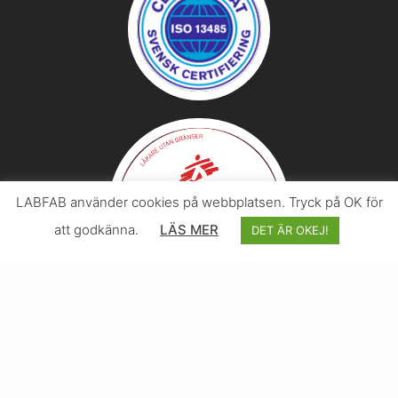
LABFAB använder cookies på webbplatsen. Tryck på OK för
att godkänna.
LÄS MER
DET ÄR OKEJ!
© 2026 Svenska LABFAB – I samarbete med
Effektify