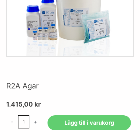
R2A Agar
1.415,00
kr
R2A
-
+
Lägg till i varukorg
Agar
mängd