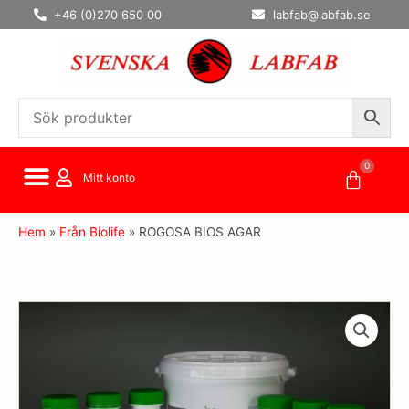
Hoppa
+46 (0)270 650 00
labfab@labfab.se
till
innehåll
0
Varuko
Mitt konto
Hem
»
Från Biolife
»
ROGOSA BIOS AGAR