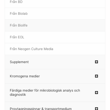
Från BD
Från Biolab
–
Från Biolife
–
Från EOL
–
Från Neogen Culture Media
–
Supplement
–
Kromogena medier
–
Färdiga medier för mikrobiologisk analys och
diagnostik
Provtagningspinnar & transportmedium
–