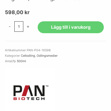
598,00
kr
RPMI
-
+
Lägg till i varukorg
1640,
w:
L-
Glutamine,
Artikelnummer
PAN-P04-16598
w/o:
Kategorier
Cellodling
,
Odlingsmedier
L-
Antal/fp
500ml
Arginine,
w:
2.0
g/L
NaHCO4
mängd