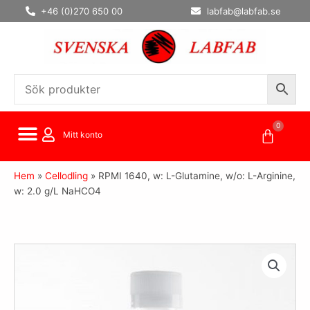
Hoppa
+46 (0)270 650 00
labfab@labfab.se
till
innehåll
0
Varuko
Mitt konto
Hem
»
Cellodling
»
RPMI 1640, w: L-Glutamine, w/o: L-Arginine,
w: 2.0 g/L NaHCO4