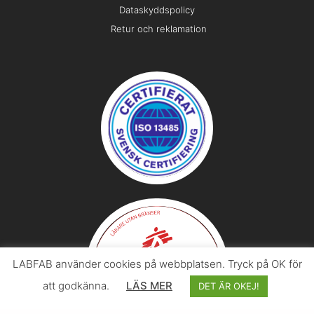
Dataskyddspolicy
Retur och reklamation
LABFAB använder cookies på webbplatsen. Tryck på OK för
att godkänna.
LÄS MER
DET ÄR OKEJ!