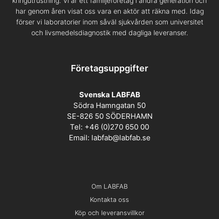
kringutrustning. Vi är ett familjeföretag i andra generation och
har genom åren visat oss vara en aktör att räkna med. Idag
förser vi laboratorier inom såväl sjukvården som universitet
och livsmedelsdiagnostik med dagliga leveranser.
Företagsuppgifter
Svenska LABFAB
Södra Hamngatan 50
SE-826 50 SÖDERHAMN
Tel: +46 (0)270 650 00
Email:
labfab@labfab.se
Om LABFAB
Kontakta oss
Köp och leveransvillkor