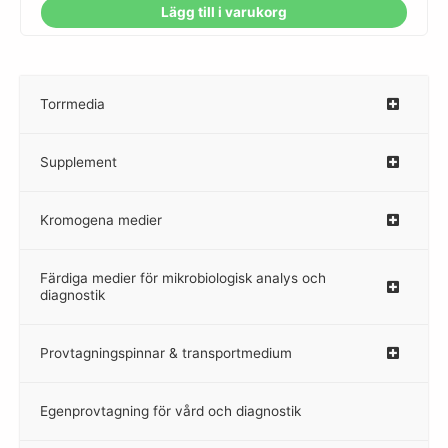
Lägg till i varukorg
Torrmedia
–
Supplement
–
Kromogena medier
–
Färdiga medier för mikrobiologisk analys och
diagnostik
Provtagningspinnar & transportmedium
–
Egenprovtagning för vård och diagnostik
–