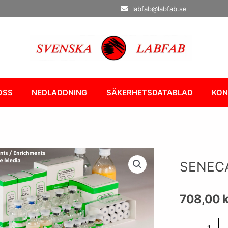
labfab@labfab.se
OSS
NEDLADDNING
SÄKERHETSDATABLAD
KON
SENECA
708,00
k
SENECA