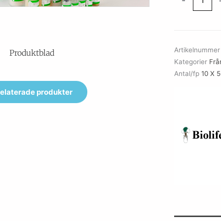
-
EE-
EC
Supplement
mängd
Artikelnumme
Produktblad
Kategorier
Från
Antal/fp
10 X 
elaterade produkter