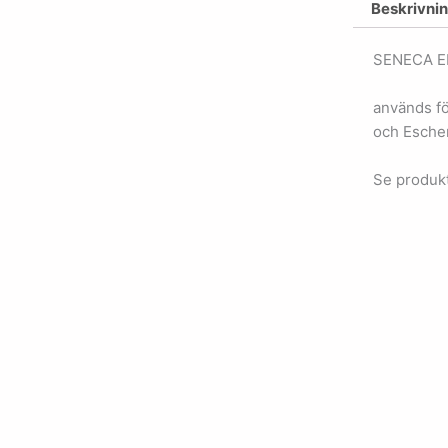
Beskrivni
SENECA E
används fö
och Escheri
Se produkt