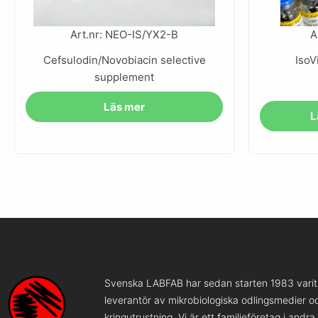
Art.nr: NEO-IS/YX2-B
A
Cefsulodin/Novobiacin selective
IsoV
supplement
Läs mer
L
Svenska LABFAB har sedan starten 1983 varit 
leverantör av mikrobiologiska odlingsmedier o
kringutrustning. Vi är ett familjeföretag i andr