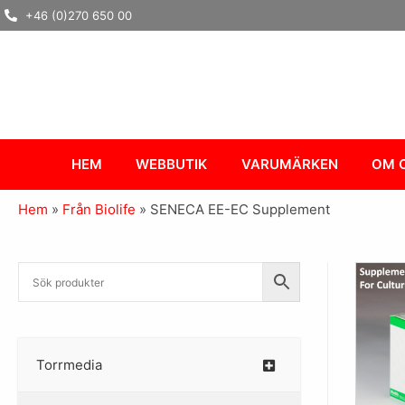
Hoppa
+46 (0)270 650 00
till
innehåll
HEM
WEBBUTIK
VARUMÄRKEN
OM 
Hem
»
Från Biolife
»
SENECA EE-EC Supplement
Torrmedia
–