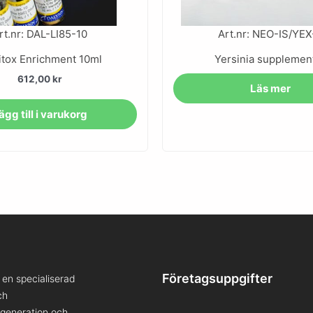
rt.nr: DAL-LI85-10
Art.nr: NEO-IS/YEX
itox Enrichment 10ml
Yersinia supplement
612,00
kr
Läs mer
ägg till i varukorg
Företagsuppgifter
en specialiserad
ch
a generation och