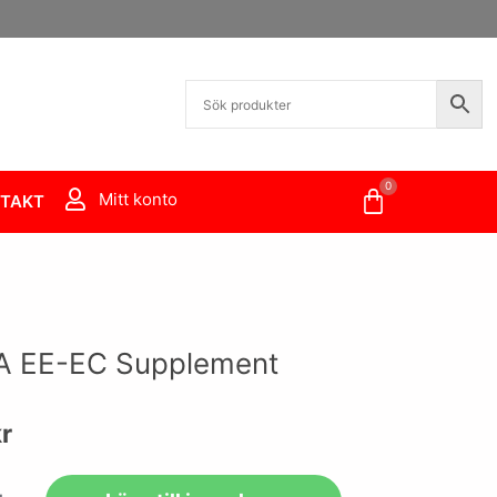
0
Varukorg
Mitt konto
TAKT
 EE-EC Supplement
r