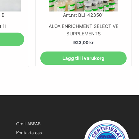
-B
Art.nr: BLI-423501
 1l
ALOA ENRICHMENT SELECTIVE
SUPPLEMENTS
923,00
kr
Lägg till i varukorg
Om LABFAB
Kontakta oss