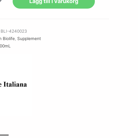
+
Lägg till i varukorg
r
BLI-4240023
 Biolife
,
Supplement
500mL