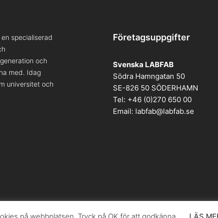
Företagsuppgifter
en specialiserad
ch
a generation och
Svenska LABFAB
kna med. Idag
Södra Hamngatan 50
om universitet och
SE-826 50 SÖDERHAMN
Tel: +46 (0)270 650 00
Email:
labfab@labfab.se
kies på webbplatsen. Tryck på OK för att godkänna.
LÄS ME