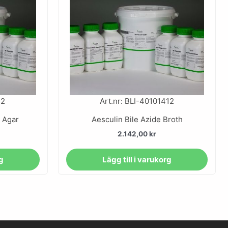
52
Art.nr: BLI-40101412
 Agar
Aesculin Bile Azide Broth
2.142,00
kr
rg
Lägg till i varukorg