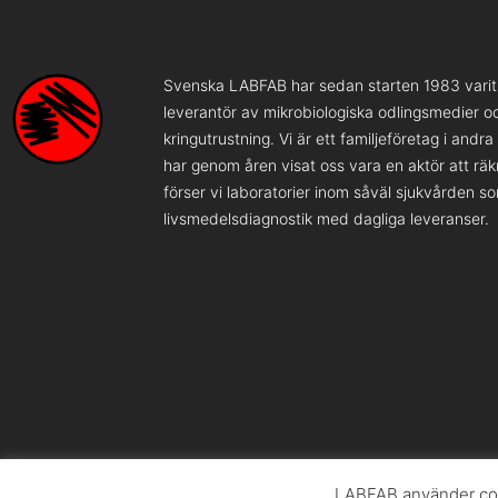
Svenska LABFAB har sedan starten 1983 varit 
leverantör av mikrobiologiska odlingsmedier o
kringutrustning. Vi är ett familjeföretag i andr
har genom åren visat oss vara en aktör att rä
förser vi laboratorier inom såväl sjukvården s
livsmedelsdiagnostik med dagliga leveranser.
LABFAB använder coo