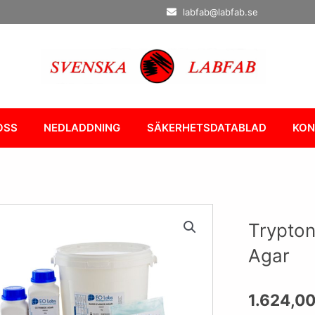
labfab@labfab.se
OSS
NEDLADDNING
SÄKERHETSDATABLAD
KON
Trypton
Agar
1.624,0