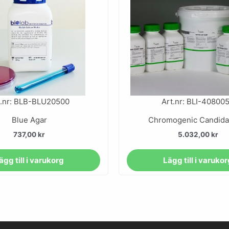
t.nr: BLB-BLU20500
Art.nr: BLI-40800
Blue Agar
Chromogenic Candida
737,00
kr
5.032,00
kr
ägg till i varukorg
Lägg till i varuko