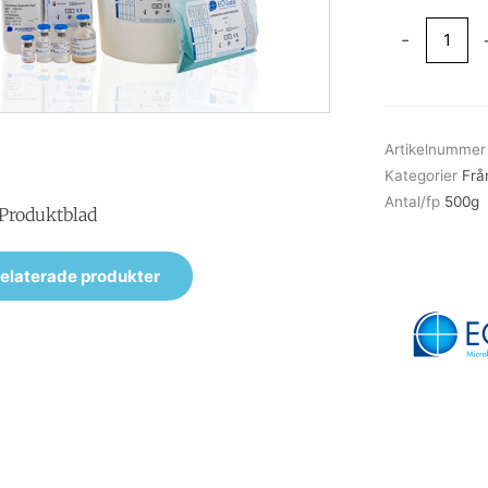
Tryptone
-
Yeast
Extract
Salts
(TYES)
Artikelnumme
Agar
Kategorier
Frå
mängd
Antal/fp
500g
Produktblad
elaterade produkter