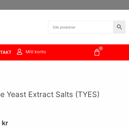
0
Varukorg
Mitt konto
TAKT
e Yeast Extract Salts (TYES)
0
kr