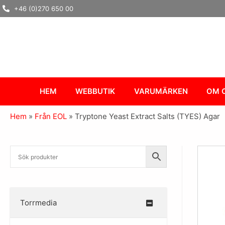
Hoppa
+46 (0)270 650 00
till
innehåll
HEM
WEBBUTIK
VARUMÄRKEN
OM 
Hem
»
Från EOL
»
Tryptone Yeast Extract Salts (TYES) Agar
Torrmedia
–