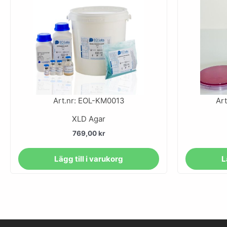
Art.nr: EOL-KM0013
Ar
XLD Agar
769,00
kr
Lägg till i varukorg
L