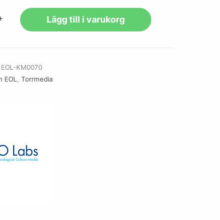
+
Lägg till i varukorg
r
EOL-KM0070
n EOL
,
Torrmedia