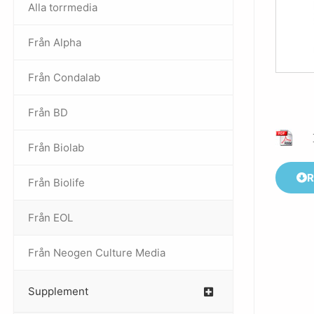
Alla torrmedia
Från Alpha
–
Från Condalab
Från BD
Från Biolab
–
R
Från Biolife
–
Från EOL
–
Från Neogen Culture Media
–
Supplement
–