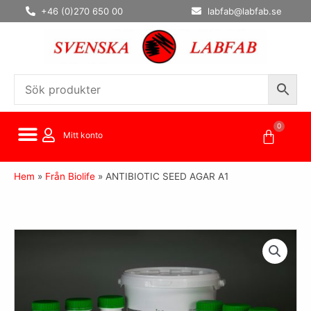
Hoppa
+46 (0)270 650 00
labfab@labfab.se
till
innehåll
0
Varuko
Mitt konto
Hem
»
Från Biolife
»
ANTIBIOTIC SEED AGAR A1