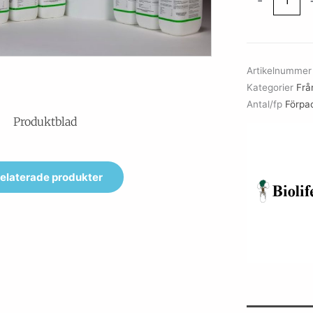
-
(TRYPTOSE)
AGAR
mängd
Artikelnumme
Kategorier
Från
Antal/fp
Förpa
Produktblad
elaterade produkter