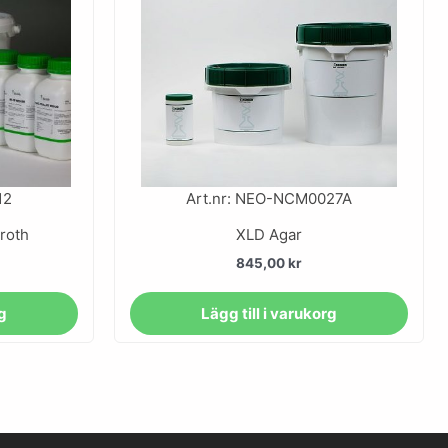
12
Art.nr: NEO-NCM0027A
roth
XLD Agar
845,00
kr
rg
Lägg till i varukorg