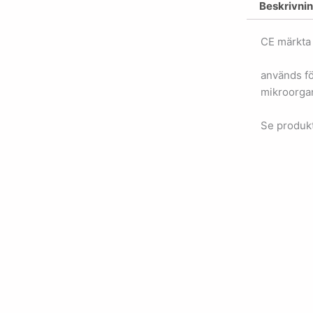
Beskrivni
CE märkta
används fö
mikroorgan
Se produkt