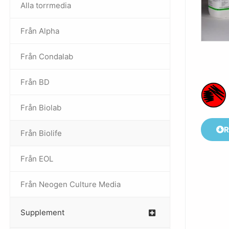
Alla torrmedia
Från Alpha
–
Från Condalab
Från BD
Från Biolab
–
R
Från Biolife
–
Från EOL
–
Från Neogen Culture Media
–
Supplement
–