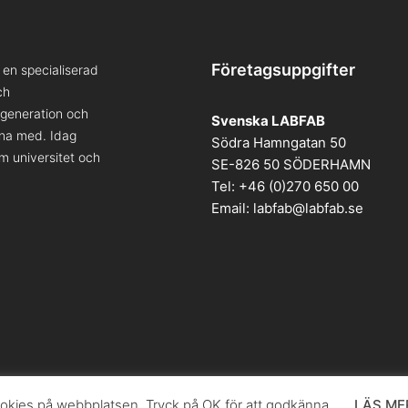
Företagsuppgifter
en specialiserad
ch
a generation och
Svenska LABFAB
kna med. Idag
Södra Hamngatan 50
om universitet och
SE-826 50 SÖDERHAMN
Tel: +46 (0)270 650 00
Email:
labfab@labfab.se
kies på webbplatsen. Tryck på OK för att godkänna.
LÄS ME