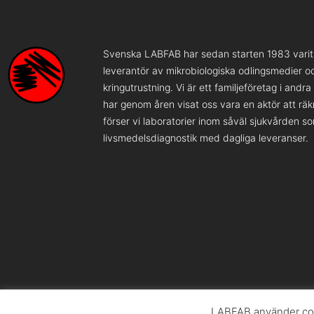
Svenska LABFAB har sedan starten 1983 varit 
leverantör av mikrobiologiska odlingsmedier o
kringutrustning. Vi är ett familjeföretag i andr
har genom åren visat oss vara en aktör att rä
förser vi laboratorier inom såväl sjukvården s
livsmedelsdiagnostik med dagliga leveranser.
LABFAB använder coo