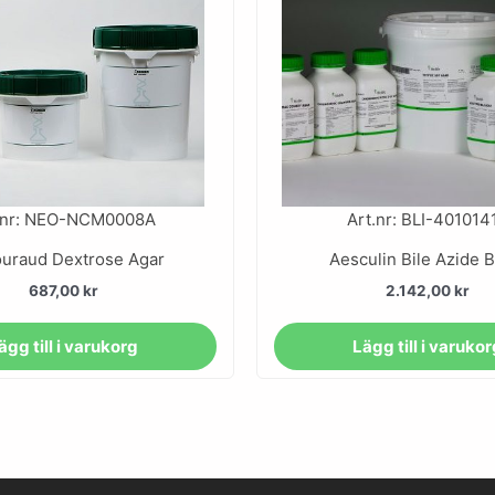
.nr: NEO-NCM0008A
Art.nr: BLI-401014
uraud Dextrose Agar
Aesculin Bile Azide B
687,00
kr
2.142,00
kr
ägg till i varukorg
Lägg till i varuko