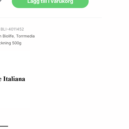
+
Lägg till i varukorg
r
BLI-4011452
 Biolife
,
Torrmedia
ckning 500g