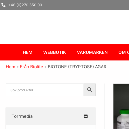
Hoppa
+46 (0)270 650 00
till
innehåll
HEM
WEBBUTIK
VARUMÄRKEN
OM 
Hem
»
Från Biolife
»
BIOTONE (TRYPTOSE) AGAR
Torrmedia
–