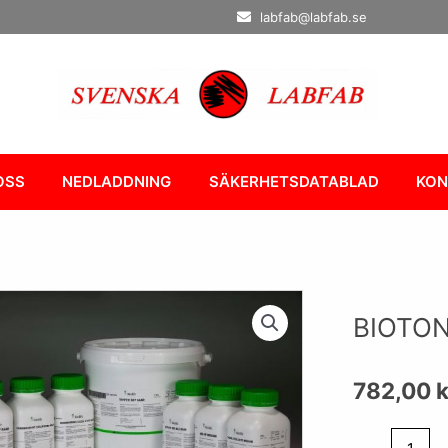
labfab@labfab.se
OSS
NEDLADDNING
SÄKERHETSDATABLAD
KON
BIOTON
782,00
k
BIOTONE