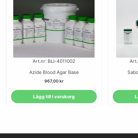
Art.nr: BLI-4011002
Art
Azide Blood Agar Base
Sabo
967,00
kr
Lägg till i varukorg
L