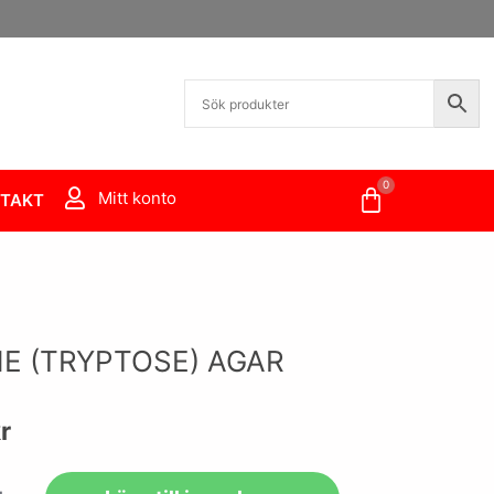
0
Varukorg
Mitt konto
TAKT
E (TRYPTOSE) AGAR
r