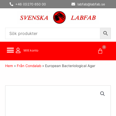
Hoppa
+46 (0)270 650 00
labfab@labfab.se
till
innehåll
0
Varuko
Mitt konto
Hem
»
Från Condalab
»
European Bacteriological Agar