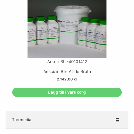
Art.nr: BLI-40101412
Aesculin Bile Azide Broth
2.142,00
kr
Lägg till i varukorg
Torrmedia
–