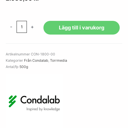
European
-
+
Lägg till i varukorg
Bacteriological
Agar
mängd
Artikelnummer
CON-1800-00
Kategorier
Från Condalab
,
Torrmedia
Antal/fp
500g