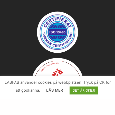
LABFAB använder cookies på webbplatsen. Tryck på OK för
att godkänna.
LÄS MER
DET ÄR OKEJ!