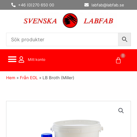
Hoppa
+46 (0)270 650 00
labfab@labfab.se
till
innehåll
0
Varuko
Mitt konto
Hem
»
Från EOL
»
LB Broth (Miller)