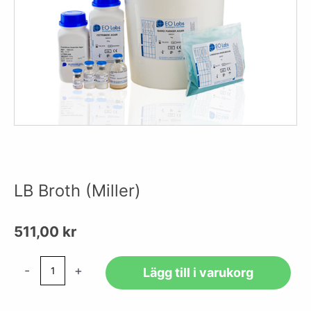
LB Broth (Miller)
511,00
kr
LB
-
+
Lägg till i varukorg
Broth
(Miller)
mängd