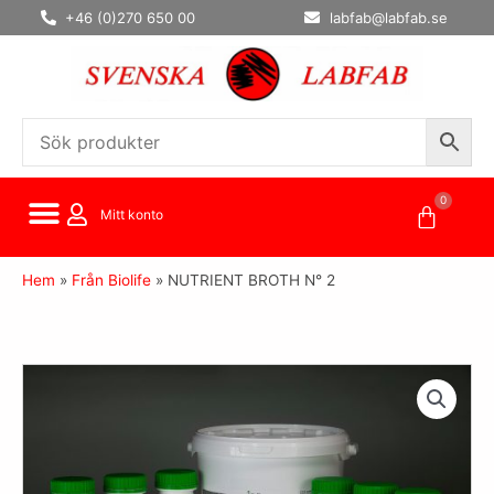
Hoppa
+46 (0)270 650 00
labfab@labfab.se
till
innehåll
0
Varuko
Mitt konto
Hem
»
Från Biolife
»
NUTRIENT BROTH N° 2