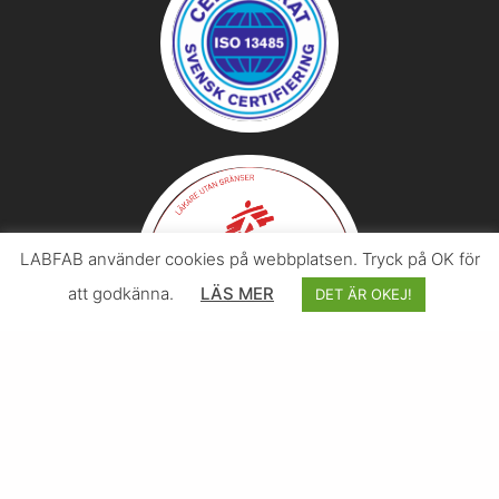
LABFAB använder cookies på webbplatsen. Tryck på OK för
att godkänna.
LÄS MER
DET ÄR OKEJ!
© 2026 Svenska LABFAB – I samarbete med
Effektify