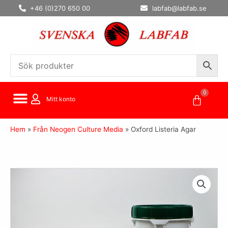
Hoppa
+46 (0)270 650 00
labfab@labfab.se
till
innehåll
0
Varuko
Mitt konto
Hem
»
Från Neogen Culture Media
»
Oxford Listeria Agar