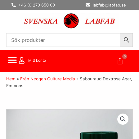
Hoppa
+46 (0)270 650 00
labfab@labfab.se
till
innehåll
0
Varuko
Mitt konto
Hem
»
Från Neogen Culture Media
»
Sabouraud Dextrose Agar,
Emmons