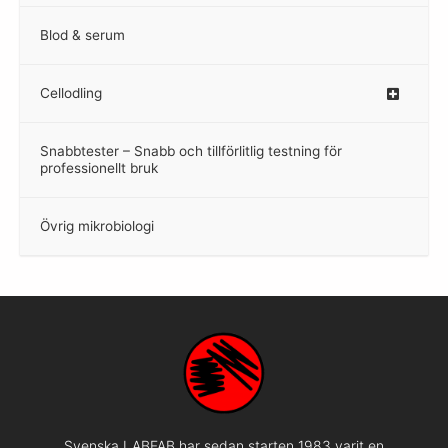
Blod & serum
Cellodling
–
Snabbtester – Snabb och tillförlitlig testning för
–
professionellt bruk
Övrig mikrobiologi
–
Svenska LABFAB har sedan starten 1983 varit en