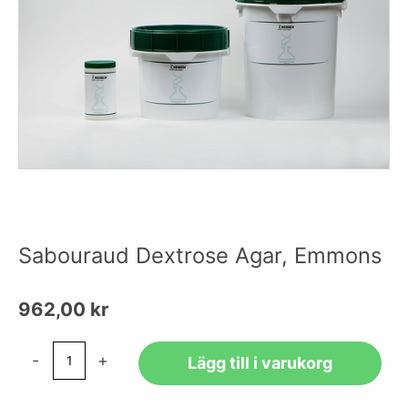
Sabouraud Dextrose Agar, Emmons
962,00
kr
Sabouraud
-
+
Lägg till i varukorg
Dextrose
Agar,