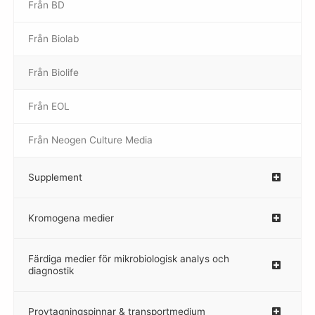
Från BD
Från Biolab
–
Från Biolife
–
Från EOL
–
Från Neogen Culture Media
–
Supplement
–
Kromogena medier
–
Färdiga medier för mikrobiologisk analys och
diagnostik
Provtagningspinnar & transportmedium
–