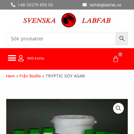
Hoppa
+46 (0)270 650 00
labfab@labfab.se
till
innehåll
0
Varuko
Mitt konto
Hem
»
Från Biolife
»
TRYPTIC SOY AGAR