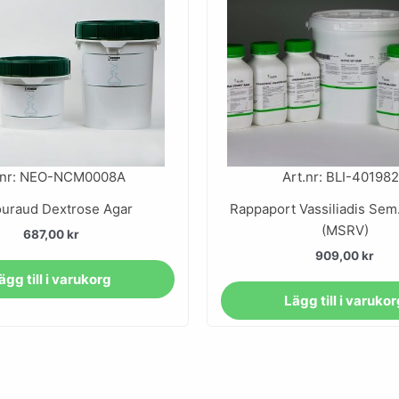
.nr: NEO-NCM0008A
Art.nr: BLI-40198
uraud Dextrose Agar
Rappaport Vassiliadis Se
(MSRV)
687,00
kr
909,00
kr
ägg till i varukorg
Lägg till i varuko