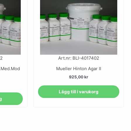
22
Art.nr: BLI-4017402
m.Med.Mod
Mueller Hinton Agar II
925,00
kr
Lägg till i varukorg
rg