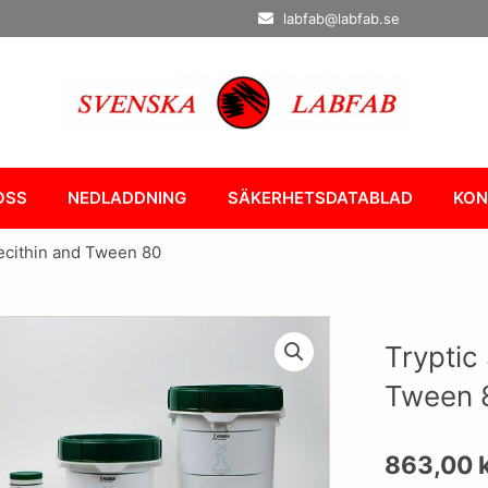
labfab@labfab.se
OSS
NEDLADDNING
SÄKERHETSDATABLAD
KON
Lecithin and Tween 80
Tryptic
Tween 
863,00