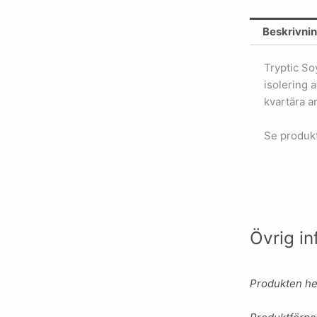
Beskrivni
Tryptic So
isolering 
kvartära 
Se produkt
Övrig in
Produkten he