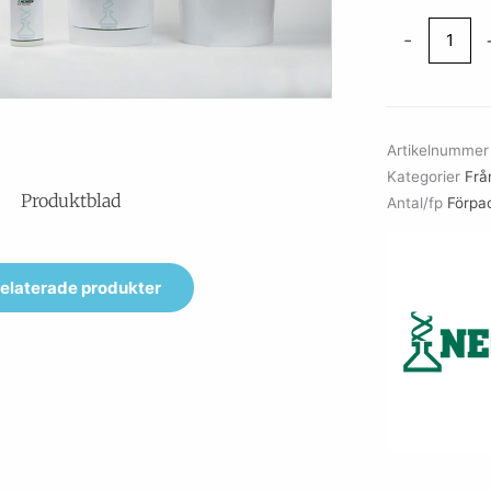
Tryptic
-
Soy
Agar
with
Lecithin
Artikelnumme
and
Kategorier
Frå
Tween
Produktblad
Antal/fp
Förpa
80
mängd
elaterade produkter