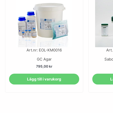
Art.nr: EOL-KM0016
Art
GC Agar
Sabo
795,00
kr
Lägg till i varukorg
L