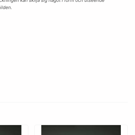
kningen kan skilja sig något i form och utseende
ilden.