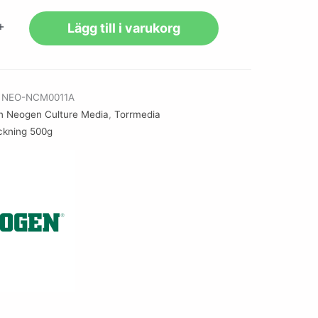
+
Lägg till i varukorg
r
NEO-NCM0011A
n Neogen Culture Media
,
Torrmedia
ckning 500g