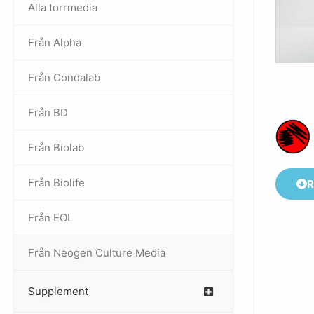
Alla torrmedia
Från Alpha
–
Från Condalab
Från BD
Från Biolab
–
Från Biolife
–
R
Från EOL
–
Från Neogen Culture Media
–
Supplement
–