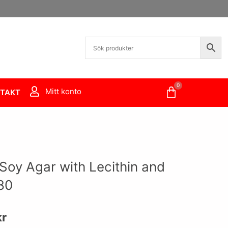
0
Varukorg
Mitt konto
TAKT
 Soy Agar with Lecithin and
80
kr