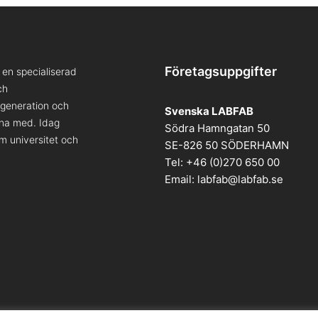
Företagsuppgifter
en specialiserad
ch
a generation och
Svenska LABFAB
kna med. Idag
Södra Hamngatan 50
om universitet och
SE-826 50 SÖDERHAMN
Tel: +46 (0)270 650 00
Email:
labfab@labfab.se