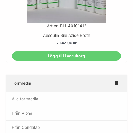
Art.nr: BLI-40101412
Aesculin Bile Azide Broth
2.142,00
kr
Lägg till i varukorg
Torrmedia
–
Alla torrmedia
Från Alpha
–
Från Condalab