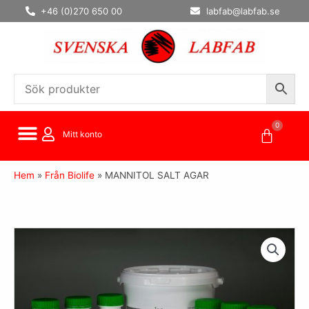
Hoppa
+46 (0)270 650 00
labfab@labfab.se
till
innehåll
0
Varuko
Mitt konto
Hem
»
Från Biolife
»
MANNITOL SALT AGAR