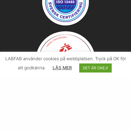
LABFAB använder cookies på webbplatsen. Tryck på OK för
att godkänna.
LÄS MER
DET ÄR OKEJ!
© 2026 Svenska LABFAB – I samarbete med
Effektify